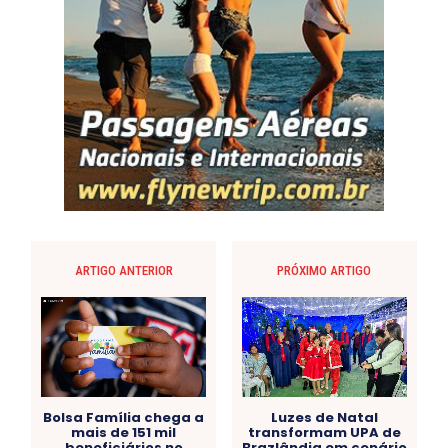
ARTIGO ANTERIOR
PRÓXIMO ARTIGO
Bolsa Família chega a
Luzes de Natal
mais de 151 mil
transformam UPA de
beneficiários no
Brazlândia em cenário