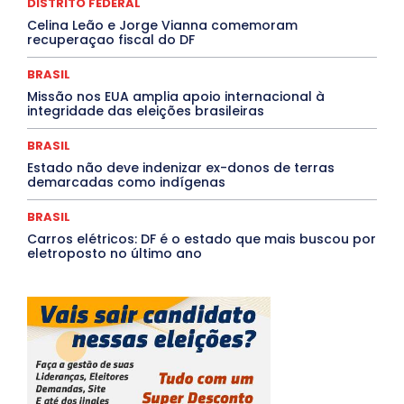
DISTRITO FEDERAL
Rio de Janeiro
Rio Grande do Sul
Roraima
Santa Catarina
São Paulo
SARAMPO
SAÚDE
Celina Leão e Jorge Vianna comemoram
recuperaçao fiscal do DF
Saúde Agora
SEGURANÇA
Soltando o Verbo
TÁ FROID?
TEATRO
TECNOLOGIA
TIC TAC
Tocantins
Utilidade Pública
ZikaVirus
BRASIL
Missão nos EUA amplia apoio internacional à
Mais
integridade das eleições brasileiras
BRASIL
Estado não deve indenizar ex-donos de terras
demarcadas como indígenas
BRASIL
Carros elétricos: DF é o estado que mais buscou por
eletroposto no último ano