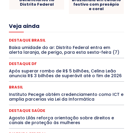
Distrito Federal
festivo com presépio
e coral
Acre
Alagoas
Amazonas
Bahia
BRASIL
Veja ainda
Ceará
Chikungunya
CLDF
COLUNAS
COMPORTAMENTO
CONCURSOS PÚBLICOS
Congressuanas & Esplanadumas
CONTRATO TEMPORÁRIO
DESTAQUE BRASIL
Covid-19
Crônica Política
Crônicas
CULTURA
Baixa umidade do ar: Distrito Federal entra em
Cultura e Tal
DANÇA
Dengue
Denuncia
alerta laranja, de perigo, para esta sexta-feira (7)
DESTAQUE BRASIL
DESTAQUE DF
DESTAQUE SAÚDE
DESTAQUES
Destaques Enfermagem Unida
DESTAQUE DF
DESTAQUES OUTROS
DISTRITO FEDERAL
EDUCAÇÃO
Após superar rombo de R$ 5 bilhões, Celina Leão
ELEIÇÕES
EMPREGO E OPORTUNIDADES
ENTORNO
anuncia R$ 3 bilhões de superávit até o fim de 2026
Especial
Espírito Santo
ESPORTE
ESTÁGIO
EVENTOS
EXPOSIÇÃO
Featured
Febre Amarela
BRASIL
Febre Oropouche
FILMES
Goiás
INTELIGÊNCIA ARTIFICIAL
INTERNACIONAL
Instituto Pecege obtém credenciamento como ICT e
Jogos Online
JUDICIÁRIO
LITERATURA
Maranhão
amplia parcerias via Lei da Informática
Marburg
Mato Grosso
Mato Grosso do Sul
MEIO AMBIENTE
Minas Gerais
MOBILIDADE
MPOX
DESTAQUE SAÚDE
MÚSICA
O Plantonista
Opinião
Oropouche
Pará
Agosto Lilás reforça orientação sobre direitos e
Paraíba
Paraná
Pernambuco
Piauí
POLÍTICA
canais de proteção às mulheres
PROCESSO SELETIVO
PUBLIEDITORIAL
QUALIFICAÇÃO PROFISSIONAL
RESIDÊNCIA