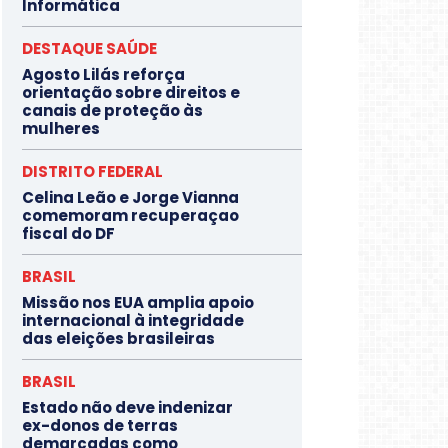
Informática
DESTAQUE SAÚDE
Agosto Lilás reforça
orientação sobre direitos e
canais de proteção às
mulheres
DISTRITO FEDERAL
Celina Leão e Jorge Vianna
comemoram recuperaçao
fiscal do DF
BRASIL
Missão nos EUA amplia apoio
internacional à integridade
das eleições brasileiras
BRASIL
Estado não deve indenizar
ex-donos de terras
demarcadas como