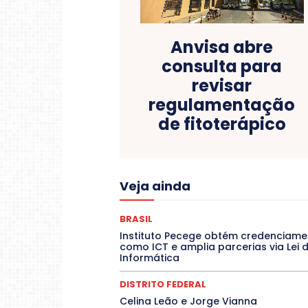
Anvisa abre
consulta para
revisar
regulamentação
de fitoterápico
Acre
Alagoas
Amazon
Veja ainda
COLUNAS
COMPORTAMENTO
C
CONTRATO TEMPORÁRIO
Covid-19
DANÇA
Dengue
Denuncia
BRASIL
DESTAQUES
Destaques Enfer
Instituto Pecege obtém credenciame
EDUCAÇÃO
ELEIÇÕES
como ICT e amplia parcerias via Lei 
Espírito Santo
ESPORTE
ESTÁGIO
Informática
Febre Oropouche
FILMES
Jogos Online
JUDICIÁRIO
DISTRITO FEDERAL
Mato Grosso do Sul
MEIO AMBIE
Celina Leão e Jorge Vianna
O Plantonista
Opinião
Oropou