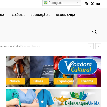
Português
ICA
SAÚDE
EDUCAÇÃO
SEGURANÇA
çao fiscal do DF