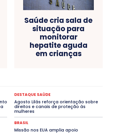
Saúde cria sala de
situação para
monitorar
hepatite aguda
em crianças
as
Bahia
BRASIL
Ceará
Chikungunya
CLDF
ONCURSOS PÚBLICOS
Congressuanas & Esplanadumas
Crônica Política
Crônicas
CULTURA
Cultura e Tal
DESTAQUE BRASIL
DESTAQUE DF
DESTAQUE SAÚDE
DESTAQUE SAÚDE
magem Unida
DESTAQUES OUTROS
DISTRITO FEDERAL
nto
Agosto Lilás reforça orientação sobre
EMPREGO E OPORTUNIDADES
ENTORNO
Especial
da
direitos e canais de proteção às
EVENTOS
EXPOSIÇÃO
Featured
Febre Amarela
mulheres
Goiás
INTELIGÊNCIA ARTIFICIAL
INTERNACIONAL
LITERATURA
Maranhão
Marburg
Mato Grosso
BRASIL
NTE
Minas Gerais
MOBILIDADE
MPOX
MÚSICA
Missão nos EUA amplia apoio
che
Pará
Paraíba
Paraná
Pernambuco
Piauí