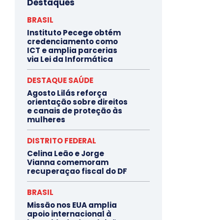
Destaques
BRASIL
Instituto Pecege obtém
credenciamento como
ICT e amplia parcerias
via Lei da Informática
DESTAQUE SAÚDE
Agosto Lilás reforça
orientação sobre direitos
e canais de proteção às
mulheres
DISTRITO FEDERAL
Celina Leão e Jorge
Vianna comemoram
recuperaçao fiscal do DF
BRASIL
Missão nos EUA amplia
apoio internacional à