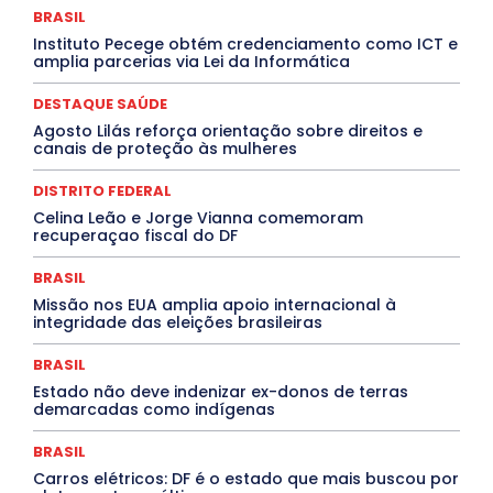
Congressuanas & Esplanadumas
CONTRATO TEMPORÁRIO
BRASIL
Covid-19
Crônica Política
Crônicas
CULTURA
Instituto Pecege obtém credenciamento como ICT e
Cultura e Tal
DANÇA
Dengue
Denuncia
amplia parcerias via Lei da Informática
DESTAQUE BRASIL
DESTAQUE DF
DESTAQUE SAÚDE
DESTAQUES
Destaques Enfermagem Unida
DESTAQUE SAÚDE
DESTAQUES OUTROS
DISTRITO FEDERAL
EDUCAÇÃO
Agosto Lilás reforça orientação sobre direitos e
ELEIÇÕES
EMPREGO E OPORTUNIDADES
ENTORNO
canais de proteção às mulheres
Especial
Espírito Santo
ESPORTE
ESTÁGIO
EVENTOS
EXPOSIÇÃO
Featured
Febre Amarela
DISTRITO FEDERAL
Febre Oropouche
FILMES
Goiás
INTELIGÊNCIA ARTIFICIAL
INTERNACIONAL
Celina Leão e Jorge Vianna comemoram
Jogos Online
JUDICIÁRIO
LITERATURA
Maranhão
recuperaçao fiscal do DF
Marburg
Mato Grosso
Mato Grosso do Sul
MEIO AMBIENTE
Minas Gerais
MOBILIDADE
MPOX
BRASIL
MÚSICA
O Plantonista
Opinião
Oropouche
Pará
Missão nos EUA amplia apoio internacional à
Paraíba
Paraná
Pernambuco
Piauí
POLÍTICA
integridade das eleições brasileiras
PROCESSO SELETIVO
PUBLIEDITORIAL
QUALIFICAÇÃO PROFISSIONAL
RESIDÊNCIA
BRASIL
Rio de Janeiro
Rio Grande do Sul
Roraima
Santa Catarina
São Paulo
SARAMPO
SAÚDE
Estado não deve indenizar ex-donos de terras
demarcadas como indígenas
Saúde Agora
SEGURANÇA
Soltando o Verbo
TÁ FROID?
TEATRO
TECNOLOGIA
TIC TAC
Tocantins
Utilidade Pública
ZikaVirus
BRASIL
Carros elétricos: DF é o estado que mais buscou por
Mais