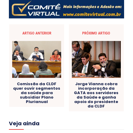
ARTIGO ANTERIOR
PRÓXIMO ARTIGO
Comissão da CLDF
Jorge Vianna cobra
quer ouvir segmentos
incorporação da
da saúde para
GATA aos servidores
subsidiar Plano
da Saúde e ganha
Plurianual
apoio do presidente
da CLDF
Acre
Alagoas
Amazonas
Bahia
BRASIL
Veja ainda
Ceará
Chikungunya
CLDF
COLUNAS
COMPORTAMENTO
CONCURSOS PÚBLICOS