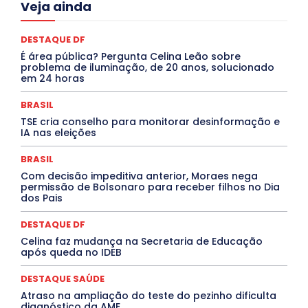
Veja ainda
Ceará
Chikungunya
CLDF
COLUNAS
COMPORTAMENTO
CONCURSOS PÚBLICOS
Congressuanas & Esplanadumas
CONTRATO TEMPORÁRIO
DESTAQUE DF
Covid-19
Crônica Política
Crônicas
CULTURA
É área pública? Pergunta Celina Leão sobre
Cultura e Tal
DANÇA
Dengue
Denuncia
problema de iluminação, de 20 anos, solucionado
DESTAQUE BRASIL
DESTAQUE DF
DESTAQUE SAÚDE
em 24 horas
DESTAQUES
Destaques Enfermagem Unida
DESTAQUES OUTROS
DISTRITO FEDERAL
EDUCAÇÃO
BRASIL
ELEIÇÕES
EMPREGO E OPORTUNIDADES
ENTORNO
TSE cria conselho para monitorar desinformação e
Especial
Espírito Santo
ESPORTE
ESTÁGIO
IA nas eleições
EVENTOS
EXPOSIÇÃO
Featured
Febre Amarela
Febre Oropouche
FILMES
Goiás
BRASIL
INTELIGÊNCIA ARTIFICIAL
INTERNACIONAL
Jogos Online
JUDICIÁRIO
LITERATURA
Maranhão
Com decisão impeditiva anterior, Moraes nega
Marburg
Mato Grosso
Mato Grosso do Sul
permissão de Bolsonaro para receber filhos no Dia
dos Pais
MEIO AMBIENTE
Minas Gerais
MOBILIDADE
MPOX
MÚSICA
O Plantonista
Opinião
Oropouche
Pará
Paraíba
Paraná
Pernambuco
Piauí
POLÍTICA
DESTAQUE DF
PROCESSO SELETIVO
PUBLIEDITORIAL
Celina faz mudança na Secretaria de Educação
QUALIFICAÇÃO PROFISSIONAL
RESIDÊNCIA
após queda no IDEB
Rio de Janeiro
Rio Grande do Sul
Roraima
Santa Catarina
São Paulo
SARAMPO
SAÚDE
DESTAQUE SAÚDE
Saúde Agora
SEGURANÇA
Soltando o Verbo
Atraso na ampliação do teste do pezinho dificulta
TÁ FROID?
TEATRO
TECNOLOGIA
TIC TAC
diagnóstico da AME