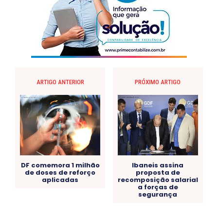
ARTIGO ANTERIOR
PRÓXIMO ARTIGO
DF comemora 1 milhão
Ibaneis assina
de doses de reforço
proposta de
aplicadas
recomposição salarial
a forças de
segurança
Acre
Alagoas
Amazonas
Bahia
BRASIL