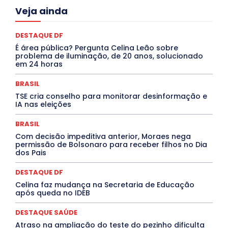
Acre
Alagoas
Amazonas
Bahia
BRASIL
Veja ainda
Ceará
Chikungunya
CLDF
COLUNAS
COMPORTAMENTO
CONCURSOS PÚBLICOS
Congressuanas & Esplanadumas
CONTRATO TEMPORÁRIO
DESTAQUE DF
Covid-19
Crônica Política
Crônicas
CULTURA
É área pública? Pergunta Celina Leão sobre
Cultura e Tal
DANÇA
Dengue
Denuncia
problema de iluminação, de 20 anos, solucionado
DESTAQUE BRASIL
DESTAQUE DF
DESTAQUE SAÚDE
em 24 horas
DESTAQUES
Destaques Enfermagem Unida
DESTAQUES OUTROS
DISTRITO FEDERAL
EDUCAÇÃO
BRASIL
ELEIÇÕES
EMPREGO E OPORTUNIDADES
ENTORNO
TSE cria conselho para monitorar desinformação e
Especial
Espírito Santo
ESPORTE
ESTÁGIO
IA nas eleições
EVENTOS
EXPOSIÇÃO
Featured
Febre Amarela
Febre Oropouche
FILMES
Goiás
BRASIL
INTELIGÊNCIA ARTIFICIAL
INTERNACIONAL
Jogos Online
JUDICIÁRIO
LITERATURA
Maranhão
Com decisão impeditiva anterior, Moraes nega
Marburg
Mato Grosso
Mato Grosso do Sul
permissão de Bolsonaro para receber filhos no Dia
dos Pais
MEIO AMBIENTE
Minas Gerais
MOBILIDADE
MPOX
MÚSICA
O Plantonista
Opinião
Oropouche
Pará
Paraíba
Paraná
Pernambuco
Piauí
POLÍTICA
DESTAQUE DF
PROCESSO SELETIVO
PUBLIEDITORIAL
Celina faz mudança na Secretaria de Educação
QUALIFICAÇÃO PROFISSIONAL
RESIDÊNCIA
após queda no IDEB
Rio de Janeiro
Rio Grande do Sul
Roraima
Santa Catarina
São Paulo
SARAMPO
SAÚDE
DESTAQUE SAÚDE
Saúde Agora
SEGURANÇA
Soltando o Verbo
Atraso na ampliação do teste do pezinho dificulta
TÁ FROID?
TEATRO
TECNOLOGIA
TIC TAC