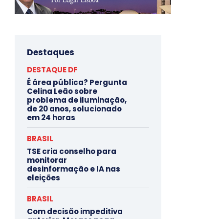
Destaques
DESTAQUE DF
É área pública? Pergunta
Celina Leão sobre
problema de iluminação,
de 20 anos, solucionado
em 24 horas
BRASIL
TSE cria conselho para
monitorar
desinformação e IA nas
eleições
BRASIL
Com decisão impeditiva