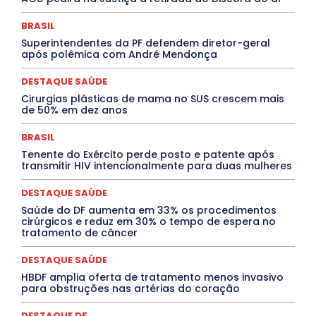
Cultura e Tal
DANÇA
Dengue
Denuncia
DESTAQUE BRASIL
DESTAQUE DF
DESTAQUE SAÚDE
BRASIL
DESTAQUES
Destaques Enfermagem Unida
Superintendentes da PF defendem diretor-geral
DESTAQUES OUTROS
DISTRITO FEDERAL
EDUCAÇÃO
após polêmica com André Mendonça
ELEIÇÕES
EMPREGO E OPORTUNIDADES
ENTORNO
Especial
Espírito Santo
ESPORTE
ESTÁGIO
EVENTOS
EXPOSIÇÃO
Featured
Febre Amarela
DESTAQUE SAÚDE
Febre Oropouche
FILMES
Goiás
Cirurgias plásticas de mama no SUS crescem mais
INTELIGÊNCIA ARTIFICIAL
INTERNACIONAL
de 50% em dez anos
Jogos Online
JUDICIÁRIO
LITERATURA
Maranhão
Marburg
Mato Grosso
Mato Grosso do Sul
BRASIL
MEIO AMBIENTE
Minas Gerais
MOBILIDADE
MPOX
Tenente do Exército perde posto e patente após
MÚSICA
O Plantonista
Opinião
Oropouche
Pará
transmitir HIV intencionalmente para duas mulheres
Paraíba
Paraná
Pernambuco
Piauí
POLÍTICA
PROCESSO SELETIVO
PUBLIEDITORIAL
DESTAQUE SAÚDE
QUALIFICAÇÃO PROFISSIONAL
RESIDÊNCIA
Rio de Janeiro
Rio Grande do Sul
Roraima
Saúde do DF aumenta em 33% os procedimentos
Santa Catarina
São Paulo
SARAMPO
SAÚDE
cirúrgicos e reduz em 30% o tempo de espera no
tratamento de câncer
Saúde Agora
SEGURANÇA
Soltando o Verbo
TÁ FROID?
TEATRO
TECNOLOGIA
TIC TAC
Tocantins
Utilidade Pública
ZikaVirus
DESTAQUE SAÚDE
HBDF amplia oferta de tratamento menos invasivo
Mais
para obstruções nas artérias do coração
DESTAQUE DF