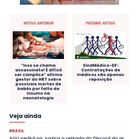
ARTIGO ANTERIOR
PRÓXIMO ARTIGO
“Isso se chama
SindMédico-DF:
assassinato! É difícil
Contratações de
ser cúmplice” afirma
médicos são apenas
gestor do HRT sobre
reposição
possíveis mortes de
bebês por falta de
insumo na
neonatologia
Acre
Alagoas
Amazonas
Bahia
BRASIL
Veja ainda
Ceará
Chikungunya
CLDF
COLUNAS
COMPORTAMENTO
CONCURSOS PÚBLICOS
Congressuanas & Esplanadumas
CONTRATO TEMPORÁRIO
BRASIL
Covid-19
Crônica Política
Crônicas
CULTURA
AGU pedirá na Justiça a retirada do Discord do ar