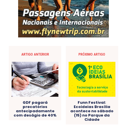
ARTIGO ANTERIOR
PRÓXIMO ARTIGO
GDF pagará
Funn Festival:
precatórios
Ecoideias Brasília
antecipadamente
acontece no sábado
com deságio de 40%
(15) no Parque da
Cidade