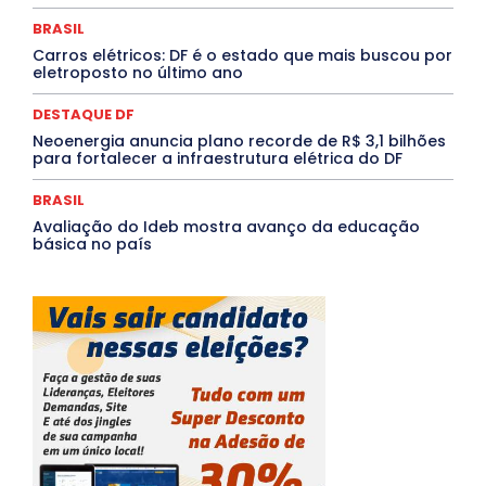
TÁ FROID?
TEATRO
TECNOLOGIA
TIC TAC
Tocantins
Utilidade Pública
ZikaVirus
BRASIL
Carros elétricos: DF é o estado que mais buscou por
Mais
eletroposto no último ano
DESTAQUE DF
Neoenergia anuncia plano recorde de R$ 3,1 bilhões
para fortalecer a infraestrutura elétrica do DF
BRASIL
Avaliação do Ideb mostra avanço da educação
básica no país