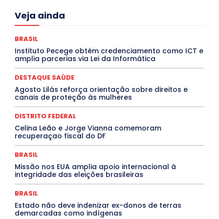
Acre
Alagoas
Amazonas
Bahia
BRASIL
Veja ainda
Ceará
Chikungunya
CLDF
COLUNAS
COMPORTAMENTO
CONCURSOS PÚBLICOS
Congressuanas & Esplanadumas
CONTRATO TEMPORÁRIO
BRASIL
Covid-19
Crônica Política
Crônicas
CULTURA
Instituto Pecege obtém credenciamento como ICT e
Cultura e Tal
DANÇA
Dengue
Denuncia
amplia parcerias via Lei da Informática
DESTAQUE BRASIL
DESTAQUE DF
DESTAQUE SAÚDE
DESTAQUES
Destaques Enfermagem Unida
DESTAQUE SAÚDE
DESTAQUES OUTROS
DISTRITO FEDERAL
EDUCAÇÃO
Agosto Lilás reforça orientação sobre direitos e
ELEIÇÕES
EMPREGO E OPORTUNIDADES
ENTORNO
canais de proteção às mulheres
Especial
Espírito Santo
ESPORTE
ESTÁGIO
EVENTOS
EXPOSIÇÃO
Featured
Febre Amarela
DISTRITO FEDERAL
Febre Oropouche
FILMES
Goiás
INTELIGÊNCIA ARTIFICIAL
INTERNACIONAL
Celina Leão e Jorge Vianna comemoram
Jogos Online
JUDICIÁRIO
LITERATURA
Maranhão
recuperaçao fiscal do DF
Marburg
Mato Grosso
Mato Grosso do Sul
MEIO AMBIENTE
Minas Gerais
MOBILIDADE
MPOX
BRASIL
MÚSICA
O Plantonista
Opinião
Oropouche
Pará
Missão nos EUA amplia apoio internacional à
Paraíba
Paraná
Pernambuco
Piauí
POLÍTICA
integridade das eleições brasileiras
PROCESSO SELETIVO
PUBLIEDITORIAL
QUALIFICAÇÃO PROFISSIONAL
RESIDÊNCIA
BRASIL
Rio de Janeiro
Rio Grande do Sul
Roraima
Santa Catarina
São Paulo
SARAMPO
SAÚDE
Estado não deve indenizar ex-donos de terras
demarcadas como indígenas
Saúde Agora
SEGURANÇA
Soltando o Verbo