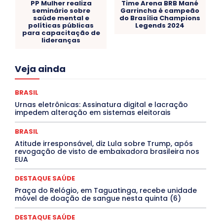
PP Mulher realiza
Time Arena BRB Mané
seminário sobre
Garrincha é campeão
saúde mental e
do Brasília Champions
políticas públicas
Legends 2024
para capacitação de
lideranças
Acre
Alagoas
Amazonas
Bahia
BRASIL
Veja ainda
Ceará
Chikungunya
CLDF
COLUNAS
COMPORTAMENTO
CONCURSOS PÚBLICOS
Congressuanas & Esplanadumas
CONTRATO TEMPORÁRIO
BRASIL
Covid-19
Crônica Política
Crônicas
CULTURA
Urnas eletrônicas: Assinatura digital e lacração
Cultura e Tal
DANÇA
Dengue
Denuncia
impedem alteração em sistemas eleitorais
DESTAQUE BRASIL
DESTAQUE DF
DESTAQUE SAÚDE
DESTAQUES
Destaques Enfermagem Unida
BRASIL
DESTAQUES OUTROS
DISTRITO FEDERAL
EDUCAÇÃO
Atitude irresponsável, diz Lula sobre Trump, após
ELEIÇÕES
EMPREGO E OPORTUNIDADES
ENTORNO
revogação de visto de embaixadora brasileira nos
Especial
Espírito Santo
ESPORTE
ESTÁGIO
EUA
EVENTOS
EXPOSIÇÃO
Featured
Febre Amarela
Febre Oropouche
FILMES
Goiás
DESTAQUE SAÚDE
INTELIGÊNCIA ARTIFICIAL
INTERNACIONAL
Jogos Online
JUDICIÁRIO
LITERATURA
Maranhão
Praça do Relógio, em Taguatinga, recebe unidade
Marburg
Mato Grosso
Mato Grosso do Sul
móvel de doação de sangue nesta quinta (6)
MEIO AMBIENTE
Minas Gerais
MOBILIDADE
MPOX
MÚSICA
O Plantonista
Opinião
Oropouche
Pará
DESTAQUE SAÚDE