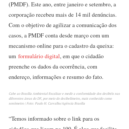
(PMDF). Este ano, entre janeiro e setembro, a
corporação recebeu mais de 14 mil denúncias.
Com o objetivo de agilizar a comunicação dos
casos, a PMDF conta desde março com um
mecanismo online para o cadastro da queixa:
um
formulário digital
, em que o cidadão
preenche os dados da ocorrência, com
endereço, informações e resumo do fato.
Cabe ao Brasília Ambiental fiscalizar e medir a conformidade dos decibéis nas
diferentes áreas do DF, por meio do decibelímetro, mais conhecido como
sonômetro | Foto: Paulo H. Carvalho/Agência Brasília
“Temos informado sobre o link para os
cidadãos que ligam no 190. É algo que facilita