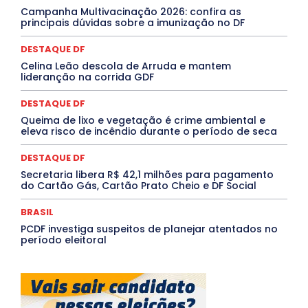
Paraíba
Paraná
Pernambuco
Piauí
POLÍTICA
Campanha Multivacinação 2026: confira as
PROCESSO SELETIVO
PUBLIEDITORIAL
principais dúvidas sobre a imunização no DF
QUALIFICAÇÃO PROFISSIONAL
RESIDÊNCIA
Rio de Janeiro
Rio Grande do Sul
Roraima
DESTAQUE DF
Santa Catarina
São Paulo
SARAMPO
SAÚDE
Celina Leão descola de Arruda e mantem
Saúde Agora
SEGURANÇA
Soltando o Verbo
lideranção na corrida GDF
TÁ FROID?
TEATRO
TECNOLOGIA
TIC TAC
Tocantins
Utilidade Pública
ZikaVirus
DESTAQUE DF
Mais
Queima de lixo e vegetação é crime ambiental e
eleva risco de incêndio durante o período de seca
DESTAQUE DF
Secretaria libera R$ 42,1 milhões para pagamento
do Cartão Gás, Cartão Prato Cheio e DF Social
BRASIL
PCDF investiga suspeitos de planejar atentados no
período eleitoral