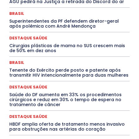
AGU pedirá na Justiça a retirada do Discord do ar
Cultura e Tal
DANÇA
Dengue
Denuncia
DESTAQUE BRASIL
DESTAQUE DF
DESTAQUE SAÚDE
BRASIL
DESTAQUES
Destaques Enfermagem Unida
Superintendentes da PF defendem diretor-geral
DESTAQUES OUTROS
DISTRITO FEDERAL
EDUCAÇÃO
após polêmica com André Mendonça
ELEIÇÕES
EMPREGO E OPORTUNIDADES
ENTORNO
Especial
Espírito Santo
ESPORTE
ESTÁGIO
EVENTOS
EXPOSIÇÃO
Featured
Febre Amarela
DESTAQUE SAÚDE
Febre Oropouche
FILMES
Goiás
Cirurgias plásticas de mama no SUS crescem mais
INTELIGÊNCIA ARTIFICIAL
INTERNACIONAL
de 50% em dez anos
Jogos Online
JUDICIÁRIO
LITERATURA
Maranhão
Marburg
Mato Grosso
Mato Grosso do Sul
BRASIL
MEIO AMBIENTE
Minas Gerais
MOBILIDADE
MPOX
Tenente do Exército perde posto e patente após
MÚSICA
O Plantonista
Opinião
Oropouche
Pará
transmitir HIV intencionalmente para duas mulheres
Paraíba
Paraná
Pernambuco
Piauí
POLÍTICA
PROCESSO SELETIVO
PUBLIEDITORIAL
DESTAQUE SAÚDE
QUALIFICAÇÃO PROFISSIONAL
RESIDÊNCIA
Rio de Janeiro
Rio Grande do Sul
Roraima
Saúde do DF aumenta em 33% os procedimentos
Santa Catarina
São Paulo
SARAMPO
SAÚDE
cirúrgicos e reduz em 30% o tempo de espera no
tratamento de câncer
Saúde Agora
SEGURANÇA
Soltando o Verbo
TÁ FROID?
TEATRO
TECNOLOGIA
TIC TAC
Tocantins
Utilidade Pública
ZikaVirus
DESTAQUE SAÚDE
HBDF amplia oferta de tratamento menos invasivo
Mais
para obstruções nas artérias do coração