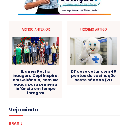
ARTIGO ANTERIOR
PRÓXIMO ARTIGO
Ibaneis Rocha
DF deve cotar com 48
inaugura Cepi Inspira,
pontos de vacinação
em Ceilândia, com 188
neste sábado (21)
vagas para primeira
infância em tempo
integral
Acre
Alagoas
Amazonas
Bahia
BRASIL
Veja ainda
Ceará
Chikungunya
CLDF
COLUNAS
COMPORTAMENTO
CONCURSOS PÚBLICOS
Congressuanas & Esplanadumas
CONTRATO TEMPORÁRIO
BRASIL
Covid-19
Crônica Política
Crônicas
CULTURA