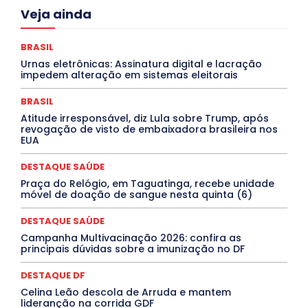
Acre
Alagoas
Amazonas
Bahia
BRASIL
Veja ainda
Ceará
Chikungunya
CLDF
COLUNAS
COMPORTAMENTO
CONCURSOS PÚBLICOS
Congressuanas & Esplanadumas
CONTRATO TEMPORÁRIO
BRASIL
Covid-19
Crônica Política
Crônicas
CULTURA
Urnas eletrônicas: Assinatura digital e lacração
Cultura e Tal
DANÇA
Dengue
Denuncia
impedem alteração em sistemas eleitorais
DESTAQUE BRASIL
DESTAQUE DF
DESTAQUE SAÚDE
DESTAQUES
Destaques Enfermagem Unida
BRASIL
DESTAQUES OUTROS
DISTRITO FEDERAL
EDUCAÇÃO
Atitude irresponsável, diz Lula sobre Trump, após
ELEIÇÕES
EMPREGO E OPORTUNIDADES
ENTORNO
revogação de visto de embaixadora brasileira nos
Especial
Espírito Santo
ESPORTE
ESTÁGIO
EUA
EVENTOS
EXPOSIÇÃO
Featured
Febre Amarela
Febre Oropouche
FILMES
Goiás
DESTAQUE SAÚDE
INTELIGÊNCIA ARTIFICIAL
INTERNACIONAL
Jogos Online
JUDICIÁRIO
LITERATURA
Maranhão
Praça do Relógio, em Taguatinga, recebe unidade
Marburg
Mato Grosso
Mato Grosso do Sul
móvel de doação de sangue nesta quinta (6)
MEIO AMBIENTE
Minas Gerais
MOBILIDADE
MPOX
MÚSICA
O Plantonista
Opinião
Oropouche
Pará
DESTAQUE SAÚDE
Paraíba
Paraná
Pernambuco
Piauí
POLÍTICA
Campanha Multivacinação 2026: confira as
PROCESSO SELETIVO
PUBLIEDITORIAL
principais dúvidas sobre a imunização no DF
QUALIFICAÇÃO PROFISSIONAL
RESIDÊNCIA
Rio de Janeiro
Rio Grande do Sul
Roraima
DESTAQUE DF
Santa Catarina
São Paulo
SARAMPO
SAÚDE
Celina Leão descola de Arruda e mantem
Saúde Agora
SEGURANÇA
Soltando o Verbo
lideranção na corrida GDF
TÁ FROID?
TEATRO
TECNOLOGIA
TIC TAC