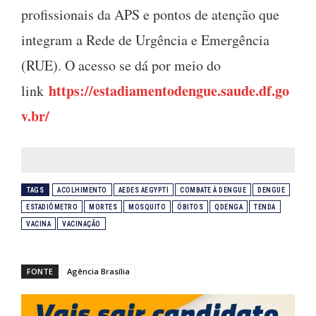
profissionais da APS e pontos de atenção que
integram a Rede de Urgência e Emergência
(RUE). O acesso se dá por meio do
https://estadiamentodengue.saude.df.go
link
v.br/
TAGS
ACOLHIMENTO
AEDES AEGYPTI
COMBATE À DENGUE
DENGUE
ESTADIÔMETRO
MORTES
MOSQUITO
ÓBITOS
QDENGA
TENDA
VACINA
VACINAÇÃO
FONTE
Agência Brasília