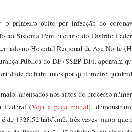
rou o primeiro óbito por infecção do corona
o ao Sistema Penitenciário do Distrito Fede
nternado no Hospital Regional da Asa Norte (
egurança Pública do DF (SSEP-DF), apontam q
antidade de habitantes por quilômetro quadra
maio, apensados nos autos do processo núme
a Federal (
Veja a peça inicial
), demonstram
F é de 1328,52 hab/km2, três vezes maior que
mplo do Brasil, de 24,47 hab/km2, ou ainda d