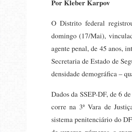
Por Kleber Karpov
O Distrito federal regist
domingo (17/Mai), vinculad
agente penal, de 45 anos, i
Secretaria de Estado de S
densidade demográfica – qu
Dados da SSEP-DF, de 6 de 
corre na 3ª Vara de Justiç
sistema penitenciário do D
de superar, números, a exe