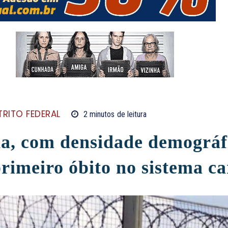
TRITO FEDERAL
2
minutos
de leitura
a, com densidade demográf
primeiro óbito no sistema c