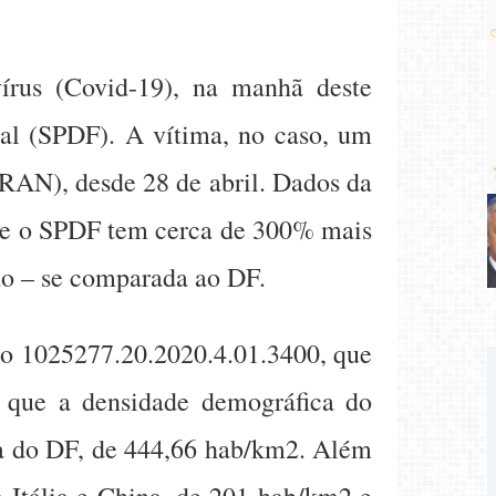
vírus (Covid-19), na manhã deste
ral (SPDF). A vítima, no caso, um
HRAN), desde 28 de abril. Dados da
ue o SPDF tem cerca de 300% mais
do – se comparada ao DF.
ro 1025277.20.2020.4.01.3400, que
 que a densidade demográfica do
 a do DF, de 444,66 hab/km2. Além
a Itália e China, de 201 hab/km2 e