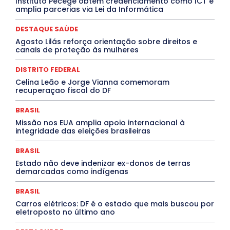
Instituto Pecege obtém credenciamento como ICT e
Cultura e Tal
DANÇA
Dengue
Denuncia
amplia parcerias via Lei da Informática
DESTAQUE BRASIL
DESTAQUE DF
DESTAQUE SAÚDE
DESTAQUES
Destaques Enfermagem Unida
DESTAQUE SAÚDE
DESTAQUES OUTROS
DISTRITO FEDERAL
EDUCAÇÃO
Agosto Lilás reforça orientação sobre direitos e
ELEIÇÕES
EMPREGO E OPORTUNIDADES
ENTORNO
canais de proteção às mulheres
Especial
Espírito Santo
ESPORTE
ESTÁGIO
EVENTOS
EXPOSIÇÃO
Featured
Febre Amarela
DISTRITO FEDERAL
Febre Oropouche
FILMES
Goiás
INTELIGÊNCIA ARTIFICIAL
INTERNACIONAL
Celina Leão e Jorge Vianna comemoram
Jogos Online
JUDICIÁRIO
LITERATURA
Maranhão
recuperaçao fiscal do DF
Marburg
Mato Grosso
Mato Grosso do Sul
MEIO AMBIENTE
Minas Gerais
MOBILIDADE
MPOX
BRASIL
MÚSICA
O Plantonista
Opinião
Oropouche
Pará
Missão nos EUA amplia apoio internacional à
Paraíba
Paraná
Pernambuco
Piauí
POLÍTICA
integridade das eleições brasileiras
PROCESSO SELETIVO
PUBLIEDITORIAL
QUALIFICAÇÃO PROFISSIONAL
RESIDÊNCIA
BRASIL
Rio de Janeiro
Rio Grande do Sul
Roraima
Santa Catarina
São Paulo
SARAMPO
SAÚDE
Estado não deve indenizar ex-donos de terras
demarcadas como indígenas
Saúde Agora
SEGURANÇA
Soltando o Verbo
TÁ FROID?
TEATRO
TECNOLOGIA
TIC TAC
Tocantins
Utilidade Pública
ZikaVirus
BRASIL
Carros elétricos: DF é o estado que mais buscou por
Mais
eletroposto no último ano