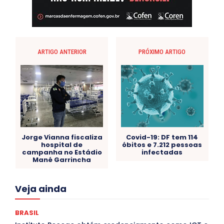
ARTIGO ANTERIOR
PRÓXIMO ARTIGO
Jorge Vianna fiscaliza
Covid-19: DF tem 114
hospital de
óbitos e 7.212 pessoas
campanha no Estádio
infectadas
Mané Garrincha
Acre
Alagoas
Amazonas
Bahia
BRASIL
Veja ainda
Ceará
Chikungunya
CLDF
COLUNAS
COMPORTAMENTO
CONCURSOS PÚBLICOS
Congressuanas & Esplanadumas
CONTRATO TEMPORÁRIO
BRASIL
Covid-19
Crônica Política
Crônicas
CULTURA