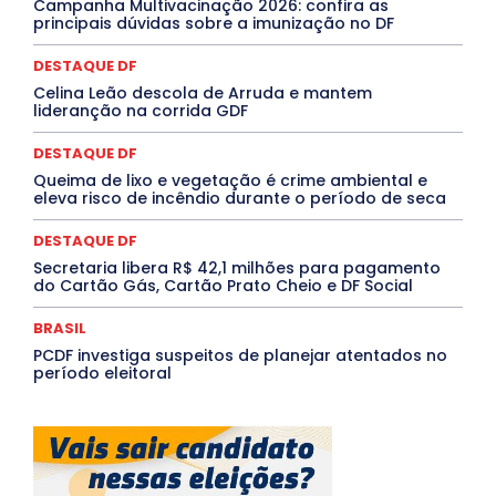
Campanha Multivacinação 2026: confira as
PROCESSO SELETIVO
PUBLIEDITORIAL
principais dúvidas sobre a imunização no DF
QUALIFICAÇÃO PROFISSIONAL
RESIDÊNCIA
Rio de Janeiro
Rio Grande do Sul
Roraima
DESTAQUE DF
Santa Catarina
São Paulo
SARAMPO
SAÚDE
Celina Leão descola de Arruda e mantem
Saúde Agora
SEGURANÇA
Soltando o Verbo
lideranção na corrida GDF
TÁ FROID?
TEATRO
TECNOLOGIA
TIC TAC
Tocantins
Utilidade Pública
ZikaVirus
DESTAQUE DF
Mais
Queima de lixo e vegetação é crime ambiental e
eleva risco de incêndio durante o período de seca
DESTAQUE DF
Secretaria libera R$ 42,1 milhões para pagamento
do Cartão Gás, Cartão Prato Cheio e DF Social
BRASIL
PCDF investiga suspeitos de planejar atentados no
período eleitoral