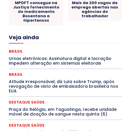
MPDFT consegue na
Mais de 200 vagas de
Justiça fornecimento
emprego abertas nas
do medicamento
agências do
Bosentana a
trabalhador
hipertensos
Acre
Alagoas
Amazonas
Bahia
BRASIL
Veja ainda
Ceará
Chikungunya
CLDF
COLUNAS
COMPORTAMENTO
CONCURSOS PÚBLICOS
Congressuanas & Esplanadumas
CONTRATO TEMPORÁRIO
BRASIL
Covid-19
Crônica Política
Crônicas
CULTURA
Urnas eletrônicas: Assinatura digital e lacração
Cultura e Tal
DANÇA
Dengue
Denuncia
impedem alteração em sistemas eleitorais
DESTAQUE BRASIL
DESTAQUE DF
DESTAQUE SAÚDE
DESTAQUES
Destaques Enfermagem Unida
BRASIL
DESTAQUES OUTROS
DISTRITO FEDERAL
EDUCAÇÃO
Atitude irresponsável, diz Lula sobre Trump, após
ELEIÇÕES
EMPREGO E OPORTUNIDADES
ENTORNO
revogação de visto de embaixadora brasileira nos
Especial
Espírito Santo
ESPORTE
ESTÁGIO
EUA
EVENTOS
EXPOSIÇÃO
Featured
Febre Amarela
Febre Oropouche
FILMES
Goiás
DESTAQUE SAÚDE
INTELIGÊNCIA ARTIFICIAL
INTERNACIONAL
Jogos Online
JUDICIÁRIO
LITERATURA
Maranhão
Praça do Relógio, em Taguatinga, recebe unidade
Marburg
Mato Grosso
Mato Grosso do Sul
móvel de doação de sangue nesta quinta (6)
MEIO AMBIENTE
Minas Gerais
MOBILIDADE
MPOX
MÚSICA
O Plantonista
Opinião
Oropouche
Pará
DESTAQUE SAÚDE
Paraíba
Paraná
Pernambuco
Piauí
POLÍTICA