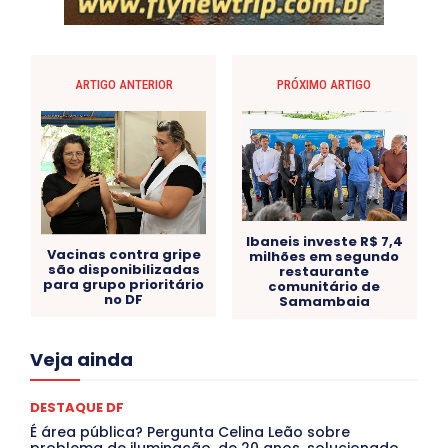
ARTIGO ANTERIOR
PRÓXIMO ARTIGO
Ibaneis investe R$ 7,4
Vacinas contra gripe
milhões em segundo
são disponibilizadas
restaurante
para grupo prioritário
comunitário de
no DF
Samambaia
Acre
Alagoas
Amazonas
Bahia
BRASIL
Veja ainda
Ceará
Chikungunya
CLDF
COLUNAS
COMPORTAMENTO
CONCURSOS PÚBLICOS
Congressuanas & Esplanadumas
CONTRATO TEMPORÁRIO
DESTAQUE DF
Covid-19
Crônica Política
Crônicas
CULTURA
É área pública? Pergunta Celina Leão sobre
Cultura e Tal
DANÇA
Dengue
Denuncia
problema de iluminação, de 20 anos, solucionado