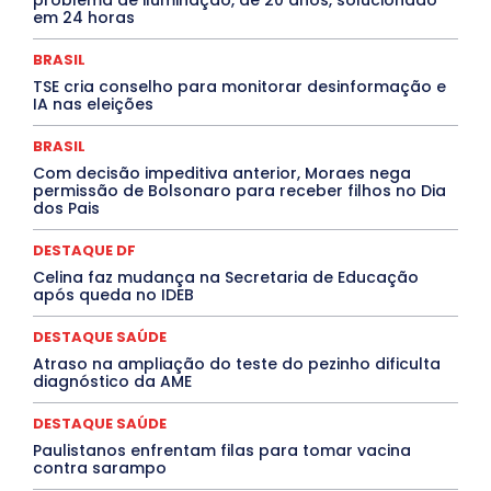
DESTAQUE BRASIL
DESTAQUE DF
DESTAQUE SAÚDE
em 24 horas
DESTAQUES
Destaques Enfermagem Unida
DESTAQUES OUTROS
DISTRITO FEDERAL
EDUCAÇÃO
BRASIL
ELEIÇÕES
EMPREGO E OPORTUNIDADES
ENTORNO
TSE cria conselho para monitorar desinformação e
Especial
Espírito Santo
ESPORTE
ESTÁGIO
IA nas eleições
EVENTOS
EXPOSIÇÃO
Featured
Febre Amarela
Febre Oropouche
FILMES
Goiás
BRASIL
INTELIGÊNCIA ARTIFICIAL
INTERNACIONAL
Jogos Online
JUDICIÁRIO
LITERATURA
Maranhão
Com decisão impeditiva anterior, Moraes nega
Marburg
Mato Grosso
Mato Grosso do Sul
permissão de Bolsonaro para receber filhos no Dia
dos Pais
MEIO AMBIENTE
Minas Gerais
MOBILIDADE
MPOX
MÚSICA
O Plantonista
Opinião
Oropouche
Pará
Paraíba
Paraná
Pernambuco
Piauí
POLÍTICA
DESTAQUE DF
PROCESSO SELETIVO
PUBLIEDITORIAL
Celina faz mudança na Secretaria de Educação
QUALIFICAÇÃO PROFISSIONAL
RESIDÊNCIA
após queda no IDEB
Rio de Janeiro
Rio Grande do Sul
Roraima
Santa Catarina
São Paulo
SARAMPO
SAÚDE
DESTAQUE SAÚDE
Saúde Agora
SEGURANÇA
Soltando o Verbo
Atraso na ampliação do teste do pezinho dificulta
TÁ FROID?
TEATRO
TECNOLOGIA
TIC TAC
diagnóstico da AME
Tocantins
Utilidade Pública
ZikaVirus
DESTAQUE SAÚDE
Mais
Paulistanos enfrentam filas para tomar vacina
contra sarampo