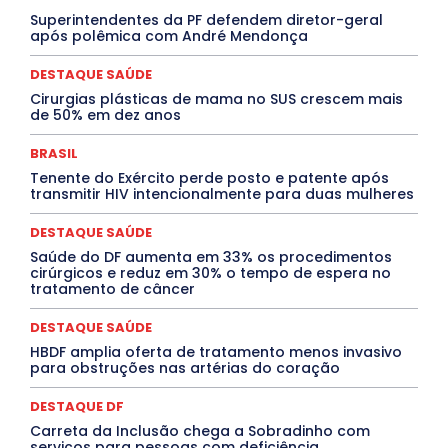
DESTAQUES
Destaques Enfermagem Unida
Superintendentes da PF defendem diretor-geral
DESTAQUES OUTROS
DISTRITO FEDERAL
EDUCAÇÃO
após polêmica com André Mendonça
ELEIÇÕES
EMPREGO E OPORTUNIDADES
ENTORNO
Especial
Espírito Santo
ESPORTE
ESTÁGIO
EVENTOS
EXPOSIÇÃO
Featured
Febre Amarela
DESTAQUE SAÚDE
Febre Oropouche
FILMES
Goiás
Cirurgias plásticas de mama no SUS crescem mais
INTELIGÊNCIA ARTIFICIAL
INTERNACIONAL
de 50% em dez anos
Jogos Online
JUDICIÁRIO
LITERATURA
Maranhão
Marburg
Mato Grosso
Mato Grosso do Sul
BRASIL
MEIO AMBIENTE
Minas Gerais
MOBILIDADE
MPOX
Tenente do Exército perde posto e patente após
MÚSICA
O Plantonista
Opinião
Oropouche
Pará
transmitir HIV intencionalmente para duas mulheres
Paraíba
Paraná
Pernambuco
Piauí
POLÍTICA
PROCESSO SELETIVO
PUBLIEDITORIAL
DESTAQUE SAÚDE
QUALIFICAÇÃO PROFISSIONAL
RESIDÊNCIA
Rio de Janeiro
Rio Grande do Sul
Roraima
Saúde do DF aumenta em 33% os procedimentos
Santa Catarina
São Paulo
SARAMPO
SAÚDE
cirúrgicos e reduz em 30% o tempo de espera no
tratamento de câncer
Saúde Agora
SEGURANÇA
Soltando o Verbo
TÁ FROID?
TEATRO
TECNOLOGIA
TIC TAC
Tocantins
Utilidade Pública
ZikaVirus
DESTAQUE SAÚDE
HBDF amplia oferta de tratamento menos invasivo
Mais
para obstruções nas artérias do coração
DESTAQUE DF
Carreta da Inclusão chega a Sobradinho com
serviços para pessoas com deficiência