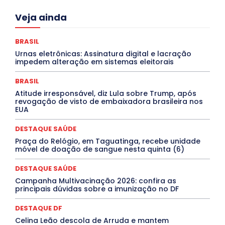
Acre
Alagoas
Amazonas
Bahia
BRASIL
Veja ainda
Ceará
Chikungunya
CLDF
COLUNAS
COMPORTAMENTO
CONCURSOS PÚBLICOS
Congressuanas & Esplanadumas
CONTRATO TEMPORÁRIO
BRASIL
Covid-19
Crônica Política
Crônicas
CULTURA
Urnas eletrônicas: Assinatura digital e lacração
Cultura e Tal
DANÇA
Dengue
Denuncia
impedem alteração em sistemas eleitorais
DESTAQUE BRASIL
DESTAQUE DF
DESTAQUE SAÚDE
DESTAQUES
Destaques Enfermagem Unida
BRASIL
DESTAQUES OUTROS
DISTRITO FEDERAL
EDUCAÇÃO
Atitude irresponsável, diz Lula sobre Trump, após
ELEIÇÕES
EMPREGO E OPORTUNIDADES
ENTORNO
revogação de visto de embaixadora brasileira nos
Especial
Espírito Santo
ESPORTE
ESTÁGIO
EUA
EVENTOS
EXPOSIÇÃO
Featured
Febre Amarela
Febre Oropouche
FILMES
Goiás
DESTAQUE SAÚDE
INTELIGÊNCIA ARTIFICIAL
INTERNACIONAL
Jogos Online
JUDICIÁRIO
LITERATURA
Maranhão
Praça do Relógio, em Taguatinga, recebe unidade
Marburg
Mato Grosso
Mato Grosso do Sul
móvel de doação de sangue nesta quinta (6)
MEIO AMBIENTE
Minas Gerais
MOBILIDADE
MPOX
MÚSICA
O Plantonista
Opinião
Oropouche
Pará
DESTAQUE SAÚDE
Paraíba
Paraná
Pernambuco
Piauí
POLÍTICA
Campanha Multivacinação 2026: confira as
PROCESSO SELETIVO
PUBLIEDITORIAL
principais dúvidas sobre a imunização no DF
QUALIFICAÇÃO PROFISSIONAL
RESIDÊNCIA
Rio de Janeiro
Rio Grande do Sul
Roraima
DESTAQUE DF
Santa Catarina
São Paulo
SARAMPO
SAÚDE
Celina Leão descola de Arruda e mantem
Saúde Agora
SEGURANÇA
Soltando o Verbo