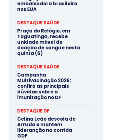
embaixadora brasileira
nos EUA
DESTAQUE SAÚDE
Praça do Relógio, em
Taguatinga, recebe
unidade móvel de
doação de sangue nesta
quinta (6)
DESTAQUE SAÚDE
Campanha
Multivacinação 2026:
confira as principais
dúvidas sobre a
imunização no DF
DESTAQUE DF
Celina Leão descola de
Arruda e mantem
lideranção na corrida
GDF