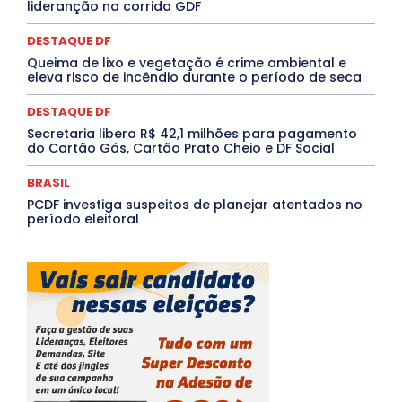
lideranção na corrida GDF
TÁ FROID?
TEATRO
TECNOLOGIA
TIC TAC
Tocantins
Utilidade Pública
ZikaVirus
DESTAQUE DF
Mais
Queima de lixo e vegetação é crime ambiental e
eleva risco de incêndio durante o período de seca
DESTAQUE DF
Secretaria libera R$ 42,1 milhões para pagamento
do Cartão Gás, Cartão Prato Cheio e DF Social
BRASIL
PCDF investiga suspeitos de planejar atentados no
período eleitoral