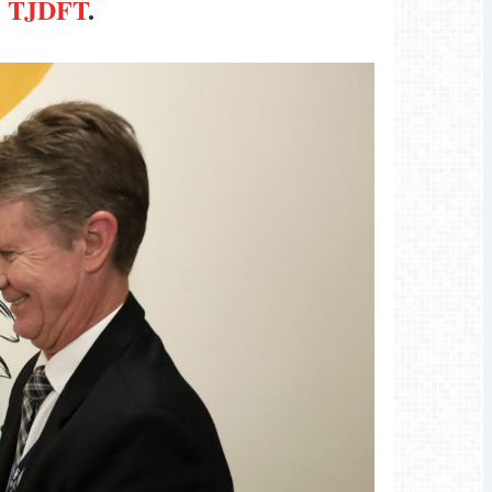
do TJDFT
.