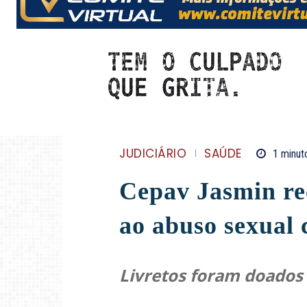
JUDICIÁRIO
SAÚDE
1
minut
Cepav Jasmin rec
ao abuso sexual 
Livretos foram doados 