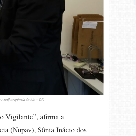
ro Araújo/Agência Saúde – DF.
o Vigilante”, afirma a
cia (Nupav), Sônia Inácio dos