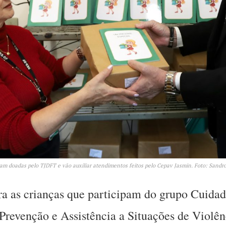
ram doadas pelo TJDFT e vão auxiliar atendimentos feitos pelo Cepav Jasmin. Foto: Sand
ara as crianças que participam do grupo Cuidad
revenção e Assistência a Situações de Violên