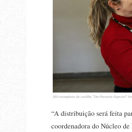
Mil exemplares da cartilha “Um Presente Especial” fo
“A distribuição será feita p
coordenadora do Núcleo de P