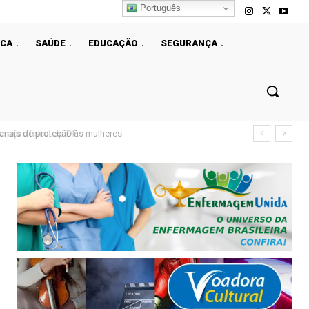
Português
ICA
SAÚDE
EDUCAÇÃO
SEGURANÇA
çao fiscal do DF