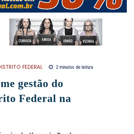
DISTRITO FEDERAL
2
minutos
de leitura
ume gestão do
ito Federal na