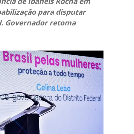
úncia de Ibaneis Rocha em
bilização para disputar
l. Governador retoma