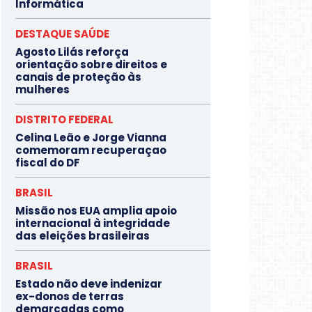
Informática
DESTAQUE SAÚDE
Agosto Lilás reforça
orientação sobre direitos e
canais de proteção às
mulheres
DISTRITO FEDERAL
Celina Leão e Jorge Vianna
comemoram recuperaçao
fiscal do DF
BRASIL
Missão nos EUA amplia apoio
internacional à integridade
das eleições brasileiras
BRASIL
Estado não deve indenizar
ex-donos de terras
demarcadas como