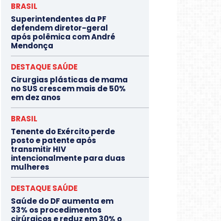
BRASIL
Superintendentes da PF
defendem diretor-geral
após polêmica com André
Mendonça
DESTAQUE SAÚDE
Cirurgias plásticas de mama
no SUS crescem mais de 50%
em dez anos
BRASIL
Tenente do Exército perde
posto e patente após
transmitir HIV
intencionalmente para duas
mulheres
DESTAQUE SAÚDE
Saúde do DF aumenta em
33% os procedimentos
cirúrgicos e reduz em 30% o