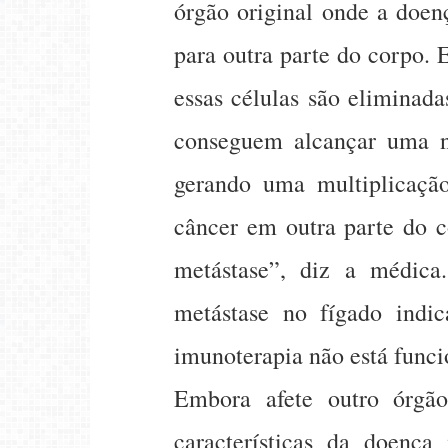
órgão original onde a doenç
para outra parte do corpo. E
essas células são eliminad
conseguem alcançar uma no
gerando uma multiplicaçã
câncer em outra parte do
metástase”, diz a médica
metástase no fígado indi
imunoterapia não está func
Embora afete outro órg
características da doença 