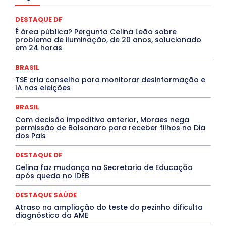
COMPORTAMENTO
CONCURSOS PÚBLICOS
Congressuanas & Esplanadumas
CONTRATO TEMPORÁRIO
DESTAQUE DF
Covid-19
Crônica Política
Crônicas
CULTURA
É área pública? Pergunta Celina Leão sobre
Cultura e Tal
DANÇA
Dengue
Denuncia
problema de iluminação, de 20 anos, solucionado
DESTAQUE BRASIL
DESTAQUE DF
DESTAQUE SAÚDE
em 24 horas
DESTAQUES
Destaques Enfermagem Unida
DESTAQUES OUTROS
DISTRITO FEDERAL
EDUCAÇÃO
BRASIL
ELEIÇÕES
EMPREGO E OPORTUNIDADES
ENTORNO
TSE cria conselho para monitorar desinformação e
Especial
Espírito Santo
ESPORTE
ESTÁGIO
IA nas eleições
EVENTOS
EXPOSIÇÃO
Featured
Febre Amarela
Febre Oropouche
FILMES
Goiás
BRASIL
INTELIGÊNCIA ARTIFICIAL
INTERNACIONAL
Jogos Online
JUDICIÁRIO
LITERATURA
Maranhão
Com decisão impeditiva anterior, Moraes nega
Marburg
Mato Grosso
Mato Grosso do Sul
permissão de Bolsonaro para receber filhos no Dia
dos Pais
MEIO AMBIENTE
Minas Gerais
MOBILIDADE
MPOX
MÚSICA
O Plantonista
Opinião
Oropouche
Pará
Paraíba
Paraná
Pernambuco
Piauí
POLÍTICA
DESTAQUE DF
PROCESSO SELETIVO
PUBLIEDITORIAL
Celina faz mudança na Secretaria de Educação
QUALIFICAÇÃO PROFISSIONAL
RESIDÊNCIA
após queda no IDEB
Rio de Janeiro
Rio Grande do Sul
Roraima
Santa Catarina
São Paulo
SARAMPO
SAÚDE
DESTAQUE SAÚDE
Saúde Agora
SEGURANÇA
Soltando o Verbo
Atraso na ampliação do teste do pezinho dificulta
TÁ FROID?
TEATRO
TECNOLOGIA
TIC TAC
diagnóstico da AME
Tocantins
Utilidade Pública
ZikaVirus