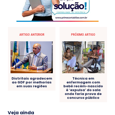
ARTIGO ANTERIOR
PRÓXIMO ARTIGO
Distritais agradecem
Técnica em
ao GDF por melhorias
enfermagem com
em suas regiões
bebê recém-nascido
é ‘expulsa’ do sala
onde faria prova de
concurso público
Acre
Alagoas
Amazonas
Bahia
BRASIL
Veja ainda
Ceará
Chikungunya
CLDF
COLUNAS