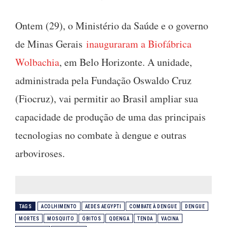
Ontem (29), o Ministério da Saúde e o governo
de Minas Gerais
inauguraram a Biofábrica
Wolbachia
, em Belo Horizonte. A unidade,
administrada pela Fundação Oswaldo Cruz
(Fiocruz), vai permitir ao Brasil ampliar sua
capacidade de produção de uma das principais
tecnologias no combate à dengue e outras
arboviroses.
TAGS
ACOLHIMENTO
AEDES AEGYPTI
COMBATE À DENGUE
DENGUE
MORTES
MOSQUITO
ÓBITOS
QDENGA
TENDA
VACINA