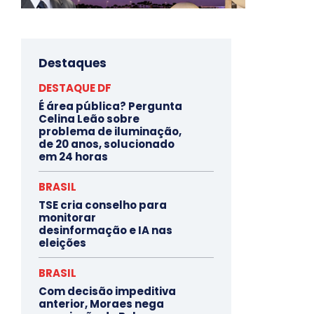
Destaques
DESTAQUE DF
É área pública? Pergunta
Celina Leão sobre
problema de iluminação,
de 20 anos, solucionado
em 24 horas
BRASIL
TSE cria conselho para
monitorar
desinformação e IA nas
eleições
BRASIL
Com decisão impeditiva
anterior, Moraes nega