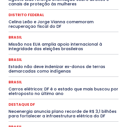
canais de proteção às mulheres
Especial
Espírito Santo
ESPORTE
ESTÁGIO
EVENTOS
EXPOSIÇÃO
Featured
Febre Amarela
DISTRITO FEDERAL
Febre Oropouche
FILMES
Goiás
INTELIGÊNCIA ARTIFICIAL
INTERNACIONAL
Celina Leão e Jorge Vianna comemoram
Jogos Online
JUDICIÁRIO
LITERATURA
Maranhão
recuperaçao fiscal do DF
Marburg
Mato Grosso
Mato Grosso do Sul
MEIO AMBIENTE
Minas Gerais
MOBILIDADE
MPOX
BRASIL
MÚSICA
O Plantonista
Opinião
Oropouche
Pará
Missão nos EUA amplia apoio internacional à
Paraíba
Paraná
Pernambuco
Piauí
POLÍTICA
integridade das eleições brasileiras
PROCESSO SELETIVO
PUBLIEDITORIAL
QUALIFICAÇÃO PROFISSIONAL
RESIDÊNCIA
BRASIL
Rio de Janeiro
Rio Grande do Sul
Roraima
Santa Catarina
São Paulo
SARAMPO
SAÚDE
Estado não deve indenizar ex-donos de terras
demarcadas como indígenas
Saúde Agora
SEGURANÇA
Soltando o Verbo
TÁ FROID?
TEATRO
TECNOLOGIA
TIC TAC
Tocantins
Utilidade Pública
ZikaVirus
BRASIL
Carros elétricos: DF é o estado que mais buscou por
Mais
eletroposto no último ano
DESTAQUE DF
Neoenergia anuncia plano recorde de R$ 3,1 bilhões
para fortalecer a infraestrutura elétrica do DF
BRASIL