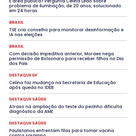
É área pública? Pergunta Celina Leão sobre
Cultura e Tal
DANÇA
Dengue
Denuncia
problema de iluminação, de 20 anos, solucionado
DESTAQUE BRASIL
DESTAQUE DF
DESTAQUE SAÚDE
em 24 horas
DESTAQUES
Destaques Enfermagem Unida
DESTAQUES OUTROS
DISTRITO FEDERAL
EDUCAÇÃO
BRASIL
ELEIÇÕES
EMPREGO E OPORTUNIDADES
ENTORNO
TSE cria conselho para monitorar desinformação e
Especial
Espírito Santo
ESPORTE
ESTÁGIO
IA nas eleições
EVENTOS
EXPOSIÇÃO
Featured
Febre Amarela
Febre Oropouche
FILMES
Goiás
BRASIL
INTELIGÊNCIA ARTIFICIAL
INTERNACIONAL
Jogos Online
JUDICIÁRIO
LITERATURA
Maranhão
Com decisão impeditiva anterior, Moraes nega
Marburg
Mato Grosso
Mato Grosso do Sul
permissão de Bolsonaro para receber filhos no Dia
dos Pais
MEIO AMBIENTE
Minas Gerais
MOBILIDADE
MPOX
MÚSICA
O Plantonista
Opinião
Oropouche
Pará
Paraíba
Paraná
Pernambuco
Piauí
POLÍTICA
DESTAQUE DF
PROCESSO SELETIVO
PUBLIEDITORIAL
Celina faz mudança na Secretaria de Educação
QUALIFICAÇÃO PROFISSIONAL
RESIDÊNCIA
após queda no IDEB
Rio de Janeiro
Rio Grande do Sul
Roraima
Santa Catarina
São Paulo
SARAMPO
SAÚDE
DESTAQUE SAÚDE
Saúde Agora
SEGURANÇA
Soltando o Verbo
Atraso na ampliação do teste do pezinho dificulta
TÁ FROID?
TEATRO
TECNOLOGIA
TIC TAC
diagnóstico da AME
Tocantins
Utilidade Pública
ZikaVirus
DESTAQUE SAÚDE
Mais
Paulistanos enfrentam filas para tomar vacina
contra sarampo