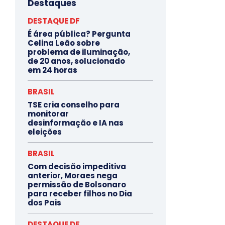
Destaques
DESTAQUE DF
É área pública? Pergunta
Celina Leão sobre
problema de iluminação,
de 20 anos, solucionado
em 24 horas
BRASIL
TSE cria conselho para
monitorar
desinformação e IA nas
eleições
BRASIL
Com decisão impeditiva
anterior, Moraes nega
permissão de Bolsonaro
para receber filhos no Dia
dos Pais
DESTAQUE DF