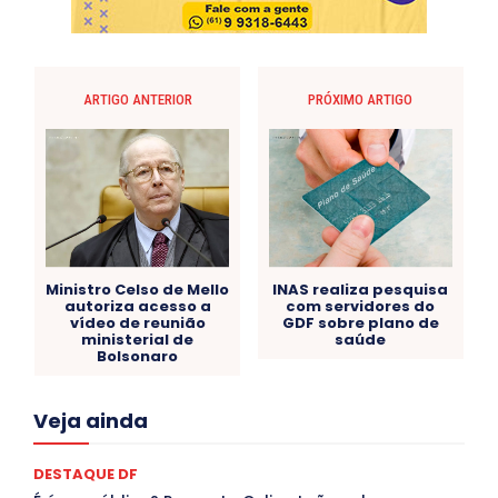
ARTIGO ANTERIOR
PRÓXIMO ARTIGO
Ministro Celso de Mello
INAS realiza pesquisa
autoriza acesso a
com servidores do
vídeo de reunião
GDF sobre plano de
ministerial de
saúde
Bolsonaro
Acre
Alagoas
Amazonas
Bahia
BRASIL
Veja ainda
Ceará
Chikungunya
CLDF
COLUNAS
COMPORTAMENTO
CONCURSOS PÚBLICOS
Congressuanas & Esplanadumas
CONTRATO TEMPORÁRIO
DESTAQUE DF
Covid-19
Crônica Política
Crônicas
CULTURA