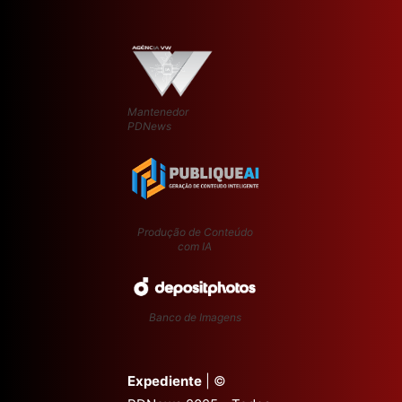
Mantenedor
PDNews
Produção de Conteúdo
com IA
Banco de Imagens
Expediente
| ©