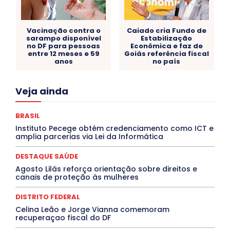
Vacinação contra o
Caiado cria Fundo de
sarampo disponível
Estabilização
no DF para pessoas
Econômica e faz de
entre 12 meses e 59
Goiás referência fiscal
anos
no país
Acre
Alagoas
Amazonas
Bahia
BRASIL
Veja ainda
Ceará
Chikungunya
CLDF
COLUNAS
COMPORTAMENTO
CONCURSOS PÚBLICOS
Congressuanas & Esplanadumas
CONTRATO TEMPORÁRIO
BRASIL
Covid-19
Crônica Política
Crônicas
CULTURA
Instituto Pecege obtém credenciamento como ICT e
Cultura e Tal
DANÇA
Dengue
Denuncia
amplia parcerias via Lei da Informática
DESTAQUE BRASIL
DESTAQUE DF
DESTAQUE SAÚDE
DESTAQUES
Destaques Enfermagem Unida
DESTAQUE SAÚDE
DESTAQUES OUTROS
DISTRITO FEDERAL
EDUCAÇÃO
Agosto Lilás reforça orientação sobre direitos e
ELEIÇÕES
EMPREGO E OPORTUNIDADES
ENTORNO
canais de proteção às mulheres
Especial
Espírito Santo
ESPORTE
ESTÁGIO
EVENTOS
EXPOSIÇÃO
Featured
Febre Amarela
DISTRITO FEDERAL
Febre Oropouche
FILMES
Goiás
INTELIGÊNCIA ARTIFICIAL
INTERNACIONAL
Celina Leão e Jorge Vianna comemoram
Jogos Online
JUDICIÁRIO
LITERATURA
Maranhão
recuperaçao fiscal do DF
Marburg
Mato Grosso
Mato Grosso do Sul