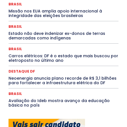
MEIO AMBIENTE
Minas Gerais
MOBILIDADE
MPOX
BRASIL
MÚSICA
O Plantonista
Opinião
Oropouche
Pará
Missão nos EUA amplia apoio internacional à
Paraíba
Paraná
Pernambuco
Piauí
POLÍTICA
integridade das eleições brasileiras
PROCESSO SELETIVO
PUBLIEDITORIAL
QUALIFICAÇÃO PROFISSIONAL
RESIDÊNCIA
BRASIL
Rio de Janeiro
Rio Grande do Sul
Roraima
Santa Catarina
São Paulo
SARAMPO
SAÚDE
Estado não deve indenizar ex-donos de terras
demarcadas como indígenas
Saúde Agora
SEGURANÇA
Soltando o Verbo
TÁ FROID?
TEATRO
TECNOLOGIA
TIC TAC
Tocantins
Utilidade Pública
ZikaVirus
BRASIL
Carros elétricos: DF é o estado que mais buscou por
Mais
eletroposto no último ano
DESTAQUE DF
Neoenergia anuncia plano recorde de R$ 3,1 bilhões
para fortalecer a infraestrutura elétrica do DF
BRASIL
Avaliação do Ideb mostra avanço da educação
básica no país