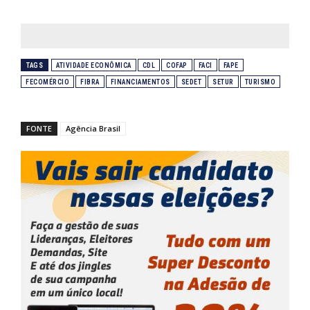
TAGS
ATIVIDADE ECONÔMICA
CDL
COFAP
FACI
FAPE
FECOMÉRCIO
FIBRA
FINANCIAMENTOS
SEDET
SETUR
TURISMO
FONTE
Agência Brasil