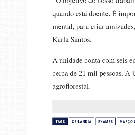
“O objetivo do nosso trabal
quando está doente. É impo
mental, para criar amizades
Karla Santos.
A unidade conta com seis eq
cerca de 21 mil pessoas. A 
agroflorestal.
TAGS
CEILÂNDIA
EXAMES
MARÇO L