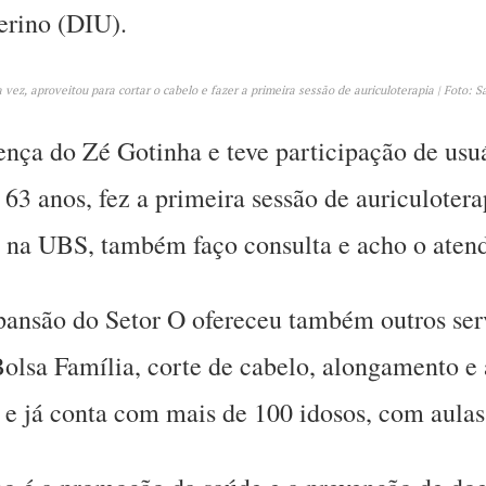
terino (DIU).
ez, aproveitou para cortar o cabelo e fazer a primeira sessão de auriculoterapia | Foto:
nça do Zé Gotinha e teve participação de usuá
3 anos, fez a primeira sessão de auriculoterap
ui na UBS, também faço consulta e acho o ate
pansão do Setor O ofereceu também outros ser
Bolsa Família, corte de cabelo, alongamento e 
s e já conta com mais de 100 idosos, com aulas