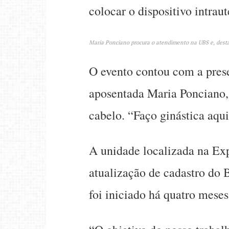
colocar o dispositivo intrau
Maria Ponciano procura o atendimento na UBS e, desta v
O evento contou com a prese
aposentada Maria Ponciano, 6
cabelo. “Faço ginástica aq
A unidade localizada na Ex
atualização de cadastro do 
foi iniciado há quatro mese