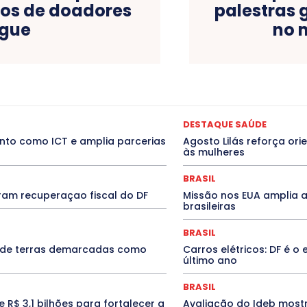
pos de doadores
palestras 
ngue
no 
Amazonas
Bahia
BRASIL
Ceará
Chikungunya
CLDF
CO
NTRATO TEMPORÁRIO
Covid-19
Crônica Política
Crônicas
CUL
DESTAQUE SAÚDE
DESTAQUES
Destaques Enfermagem Unida
D
DES
ENTORNO
Especial
Espírito Santo
ESPORTE
ESTÁGIO
DESTAQUE SAÚDE
Goiás
INTELIGÊNCIA ARTIFICIAL
INTERNACIONAL
Jogos Online
nto como ICT e amplia parcerias
Agosto Lilás reforça ori
o Sul
MEIO AMBIENTE
Minas Gerais
MOBILIDADE
MPOX
MÚ
às mulheres
Piauí
POLÍTICA
PROCESSO SELETIVO
PUBLIEDITORIAL
QUALIF
anta Catarina
São Paulo
SARAMPO
SAÚDE
Saúde Agora
SE
BRASIL
TECNOLOGIA
am recuperaçao fiscal do DF
Missão nos EUA amplia a
brasileiras
BRASIL
s de terras demarcadas como
Carros elétricos: DF é 
último ano
BRASIL
R$ 3,1 bilhões para fortalecer a
Avaliação do Ideb most