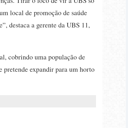
nças. Tirar o foco de vir à UBS só
 um local de promoção de saúde
e”, destaca a gerente da UBS 11,
cal, cobrindo uma população de
 e pretende expandir para um horto