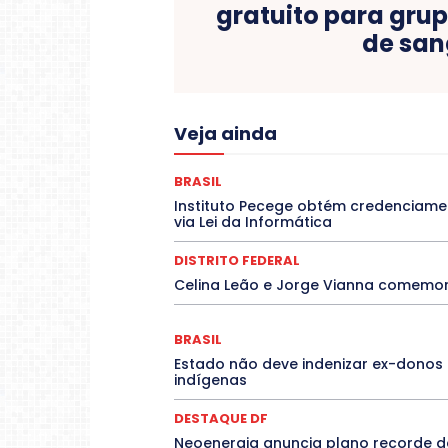
gratuito para gru
de sa
Acre
Alagoas
Veja ainda
Congressuanas & Esplanadumas
CO
DESTAQUE BRASIL
DESTAQUE DF
ELEIÇÕES
EMPREGO E OPORTUNIDA
BRASIL
Febre Oropouche
FILMES
Instituto Pecege obtém credenciame
Mato Grosso
Mato Grosso d
via Lei da Informática
Paraíba
Paraná
Pernambuco
Rio Grande do Sul
Roraima
S
DISTRITO FEDERAL
Celina Leão e Jorge Vianna comemor
BRASIL
Estado não deve indenizar ex-dono
indígenas
DESTAQUE DF
Neoenergia anuncia plano recorde de 