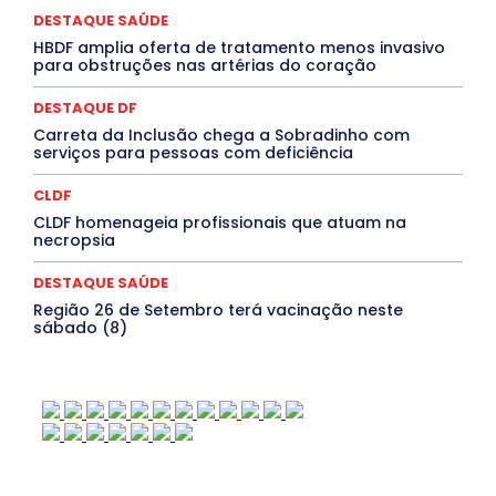
QUALIFICAÇÃO PROFISSIONAL
RESIDÊNCIA
DESTAQUE SAÚDE
Rio de Janeiro
Rio Grande do Sul
Roraima
Santa Catarina
São Paulo
SARAMPO
SAÚDE
HBDF amplia oferta de tratamento menos invasivo
para obstruções nas artérias do coração
Saúde Agora
SEGURANÇA
Soltando o Verbo
TÁ FROID?
TEATRO
TECNOLOGIA
TIC TAC
Tocantins
Utilidade Pública
ZikaVirus
DESTAQUE DF
Carreta da Inclusão chega a Sobradinho com
Mais
serviços para pessoas com deficiência
CLDF
CLDF homenageia profissionais que atuam na
necropsia
DESTAQUE SAÚDE
Região 26 de Setembro terá vacinação neste
sábado (8)