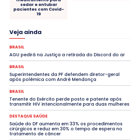
sedar e entubar
pacientes com Covid-
19
Acre
Alagoas
Amazonas
Bahia
BRASIL
Veja ainda
Ceará
Chikungunya
CLDF
COLUNAS
COMPORTAMENTO
CONCURSOS PÚBLICOS
Congressuanas & Esplanadumas
CONTRATO TEMPORÁRIO
BRASIL
Covid-19
Crônica Política
Crônicas
CULTURA
AGU pedirá na Justiça a retirada do Discord do ar
Cultura e Tal
DANÇA
Dengue
Denuncia
DESTAQUE BRASIL
DESTAQUE DF
DESTAQUE SAÚDE
BRASIL
DESTAQUES
Destaques Enfermagem Unida
Superintendentes da PF defendem diretor-geral
DESTAQUES OUTROS
DISTRITO FEDERAL
EDUCAÇÃO
após polêmica com André Mendonça
ELEIÇÕES
EMPREGO E OPORTUNIDADES
ENTORNO
Especial
Espírito Santo
ESPORTE
ESTÁGIO
EVENTOS
EXPOSIÇÃO
Featured
Febre Amarela
BRASIL
Febre Oropouche
FILMES
Goiás
Tenente do Exército perde posto e patente após
INTELIGÊNCIA ARTIFICIAL
INTERNACIONAL
transmitir HIV intencionalmente para duas mulheres
Jogos Online
JUDICIÁRIO
LITERATURA
Maranhão
Marburg
Mato Grosso
Mato Grosso do Sul
DESTAQUE SAÚDE
MEIO AMBIENTE
Minas Gerais
MOBILIDADE
MPOX
Saúde do DF aumenta em 33% os procedimentos
MÚSICA
O Plantonista
Opinião
Oropouche
Pará
cirúrgicos e reduz em 30% o tempo de espera no
Paraíba
Paraná
Pernambuco
Piauí
POLÍTICA
tratamento de câncer
PROCESSO SELETIVO
PUBLIEDITORIAL