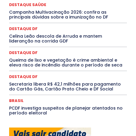
MÚSICA
O Plantonista
Opinião
Oropouche
Pará
DESTAQUE SAÚDE
Paraíba
Paraná
Pernambuco
Piauí
POLÍTICA
Campanha Multivacinação 2026: confira as
PROCESSO SELETIVO
PUBLIEDITORIAL
principais dúvidas sobre a imunização no DF
QUALIFICAÇÃO PROFISSIONAL
RESIDÊNCIA
Rio de Janeiro
Rio Grande do Sul
Roraima
DESTAQUE DF
Santa Catarina
São Paulo
SARAMPO
SAÚDE
Celina Leão descola de Arruda e mantem
Saúde Agora
SEGURANÇA
Soltando o Verbo
lideranção na corrida GDF
TÁ FROID?
TEATRO
TECNOLOGIA
TIC TAC
Tocantins
Utilidade Pública
ZikaVirus
DESTAQUE DF
Mais
Queima de lixo e vegetação é crime ambiental e
eleva risco de incêndio durante o período de seca
DESTAQUE DF
Secretaria libera R$ 42,1 milhões para pagamento
do Cartão Gás, Cartão Prato Cheio e DF Social
BRASIL
PCDF investiga suspeitos de planejar atentados no
período eleitoral