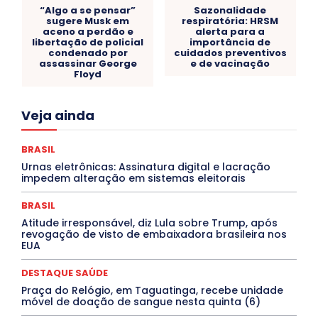
“Algo a se pensar”
Sazonalidade
sugere Musk em
respiratória: HRSM
aceno a perdão e
alerta para a
libertação de policial
importância de
condenado por
cuidados preventivos
assassinar George
e de vacinação
Floyd
Acre
Alagoas
Amazonas
Bahia
BRASIL
Veja ainda
Ceará
Chikungunya
CLDF
COLUNAS
COMPORTAMENTO
CONCURSOS PÚBLICOS
Congressuanas & Esplanadumas
CONTRATO TEMPORÁRIO
BRASIL
Covid-19
Crônica Política
Crônicas
CULTURA
Urnas eletrônicas: Assinatura digital e lacração
Cultura e Tal
DANÇA
Dengue
Denuncia
impedem alteração em sistemas eleitorais
DESTAQUE BRASIL
DESTAQUE DF
DESTAQUE SAÚDE
DESTAQUES
Destaques Enfermagem Unida
BRASIL
DESTAQUES OUTROS
DISTRITO FEDERAL
EDUCAÇÃO
Atitude irresponsável, diz Lula sobre Trump, após
ELEIÇÕES
EMPREGO E OPORTUNIDADES
ENTORNO
revogação de visto de embaixadora brasileira nos
Especial
Espírito Santo
ESPORTE
ESTÁGIO
EUA
EVENTOS
EXPOSIÇÃO
Featured
Febre Amarela
Febre Oropouche
FILMES
Goiás
DESTAQUE SAÚDE
INTELIGÊNCIA ARTIFICIAL
INTERNACIONAL
Jogos Online
JUDICIÁRIO
LITERATURA
Maranhão
Praça do Relógio, em Taguatinga, recebe unidade
Marburg
Mato Grosso
Mato Grosso do Sul
móvel de doação de sangue nesta quinta (6)
MEIO AMBIENTE
Minas Gerais
MOBILIDADE
MPOX