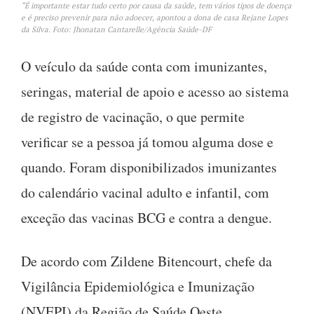
“É importante estar tudo certo por causa da saúde, tem vários tipos de doença
e é preciso prevenir para não adoecer, apontou a dona de casa Rejane Lopes
da Silva. Foto: Jhonatan Cantarelle/Agência Saúde-DF
O veículo da saúde conta com imunizantes,
seringas, material de apoio e acesso ao sistema
de registro de vacinação, o que permite
verificar se a pessoa já tomou alguma dose e
quando. Foram disponibilizados imunizantes
do calendário vacinal adulto e infantil, com
exceção das vacinas BCG e contra a dengue.
De acordo com Zildene Bitencourt, chefe da
Vigilância Epidemiológica e Imunização
(NVEPI) da Região de Saúde Oeste