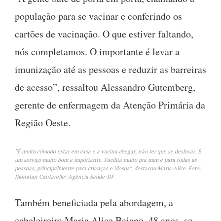
população para se vacinar e conferindo os
cartões de vacinação. O que estiver faltando,
nós completamos. O importante é levar a
imunização até as pessoas e reduzir as barreiras
de acesso”, ressaltou Alessandro Gutemberg,
gerente de enfermagem da Atenção Primária da
Região Oeste.
“É muito cômodo estar em casa e a vacina chegar, não ter que se deslocar. É
um serviço muito bom e importante. Facilita muito pra mim e para todas as
pessoas, principalmente para crianças e idosos”, destacou Maria Alice. Foto:
Jhonatan Cantarelle/ Agência Saúde-DF
Também beneficiada pela abordagem, a
cabeleireira Maria Alice Baiano, 48 anos, se