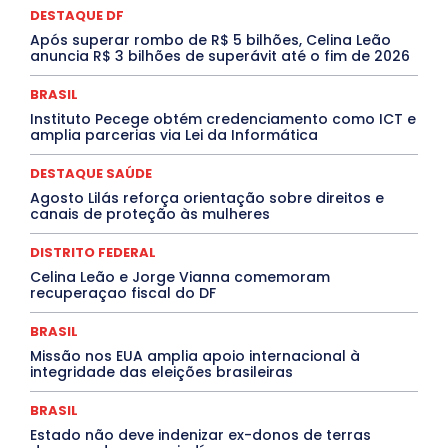
DESTAQUE DF
INTELIGÊNCIA ARTIFICIAL
INTERNACIONAL
Jogos Online
JUDICIÁRIO
LITERATURA
Maranhão
Após superar rombo de R$ 5 bilhões, Celina Leão
Marburg
Mato Grosso
Mato Grosso do Sul
anuncia R$ 3 bilhões de superávit até o fim de 2026
MEIO AMBIENTE
Minas Gerais
MOBILIDADE
MPOX
MÚSICA
O Plantonista
Opinião
Oropouche
Pará
BRASIL
Paraíba
Paraná
Pernambuco
Piauí
POLÍTICA
Instituto Pecege obtém credenciamento como ICT e
PROCESSO SELETIVO
PUBLIEDITORIAL
amplia parcerias via Lei da Informática
QUALIFICAÇÃO PROFISSIONAL
RESIDÊNCIA
Rio de Janeiro
Rio Grande do Sul
Roraima
DESTAQUE SAÚDE
Santa Catarina
São Paulo
SARAMPO
SAÚDE
Agosto Lilás reforça orientação sobre direitos e
Saúde Agora
SEGURANÇA
Soltando o Verbo
canais de proteção às mulheres
TÁ FROID?
TEATRO
TECNOLOGIA
TIC TAC
Tocantins
Utilidade Pública
ZikaVirus
DISTRITO FEDERAL
Mais
Celina Leão e Jorge Vianna comemoram
recuperaçao fiscal do DF
BRASIL
Missão nos EUA amplia apoio internacional à
integridade das eleições brasileiras
BRASIL
Estado não deve indenizar ex-donos de terras