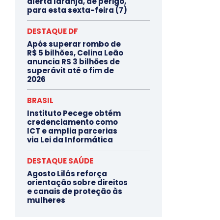
alerta laranja, de perigo,
para esta sexta-feira (7)
DESTAQUE DF
Após superar rombo de
R$ 5 bilhões, Celina Leão
anuncia R$ 3 bilhões de
superávit até o fim de
2026
BRASIL
Instituto Pecege obtém
credenciamento como
ICT e amplia parcerias
via Lei da Informática
DESTAQUE SAÚDE
Agosto Lilás reforça
orientação sobre direitos
e canais de proteção às
mulheres