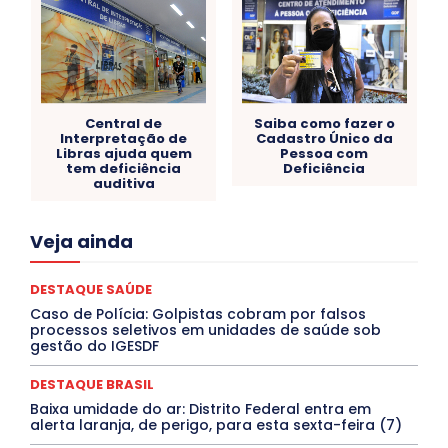
Central de
Saiba como fazer o
Interpretação de
Cadastro Único da
Libras ajuda quem
Pessoa com
tem deficiência
Deficiência
auditiva
Acre
Alagoas
Amazonas
Bahia
BRASIL
Veja ainda
Ceará
Chikungunya
CLDF
COLUNAS
COMPORTAMENTO
CONCURSOS PÚBLICOS
Congressuanas & Esplanadumas
CONTRATO TEMPORÁRIO
DESTAQUE SAÚDE
Covid-19
Crônica Política
Crônicas
CULTURA
Caso de Polícia: Golpistas cobram por falsos
Cultura e Tal
DANÇA
Dengue
Denuncia
processos seletivos em unidades de saúde sob
DESTAQUE BRASIL
DESTAQUE DF
DESTAQUE SAÚDE
gestão do IGESDF
DESTAQUES
Destaques Enfermagem Unida
DESTAQUES OUTROS
DISTRITO FEDERAL
EDUCAÇÃO
DESTAQUE BRASIL
ELEIÇÕES
EMPREGO E OPORTUNIDADES
ENTORNO
Baixa umidade do ar: Distrito Federal entra em
Especial
Espírito Santo
ESPORTE
ESTÁGIO
alerta laranja, de perigo, para esta sexta-feira (7)
EVENTOS
EXPOSIÇÃO
Featured
Febre Amarela
Febre Oropouche
FILMES
Goiás