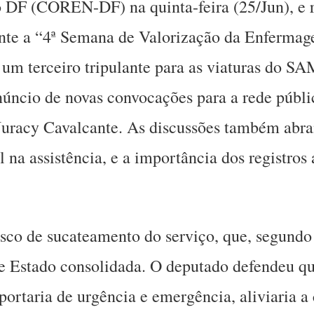
F (COREN-DF) na quinta-feira (25/Jun), e reu
ante a “4ª Semana de Valorização da Enfermag
 um terceiro tripulante para as viaturas do S
anúncio de novas convocações para a rede públi
uracy Cavalcante. As discussões também abra
al na assistência, e a importância dos registro
isco de sucateamento do serviço, que, segundo 
e Estado consolidada. O deputado defendeu que
rtaria de urgência e emergência, aliviaria a c