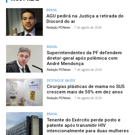
BRASIL
AGU pedirá na Justiça a retirada do
Discord do ar
Redação PDNews
-
7 de agosto de 2026
BRASIL
Superintendentes da PF defendem
diretor-geral após polêmica com
André Mendonça
Redação PDNews
-
7 de agosto de 2026
DESTAQUE SAÚDE
Cirurgias plásticas de mama no SUS
crescem mais de 50% em dez anos
Redação PDNews
-
7 de agosto de 2026
BRASIL
Tenente do Exército perde posto e
patente após transmitir HIV
intencionalmente para duas mulheres