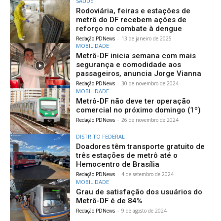
SAÚDE
Rodoviária, feiras e estações de
metrô do DF recebem ações de
reforço no combate à dengue
Redação PDNews
-
13 de janeiro de 2025
MOBILIDADE
Metrô-DF inicia semana com mais
segurança e comodidade aos
passageiros, anuncia Jorge Vianna
Redação PDNews
-
30 de novembro de 2024
MOBILIDADE
Metrô-DF não deve ter operação
comercial no próximo domingo (1º)
Redação PDNews
-
26 de novembro de 2024
DISTRITO FEDERAL
Doadores têm transporte gratuito de
três estações de metrô até o
Hemocentro de Brasília
Redação PDNews
-
4 de setembro de 2024
MOBILIDADE
Grau de satisfação dos usuários do
Metrô-DF é de 84%
Redação PDNews
-
9 de agosto de 2024