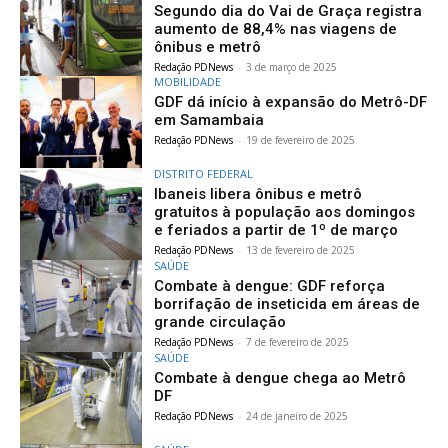
Segundo dia do Vai de Graça registra
aumento de 88,4% nas viagens de
ônibus e metrô
Redação PDNews
-
3 de março de 2025
MOBILIDADE
GDF dá início à expansão do Metrô-DF
em Samambaia
Redação PDNews
-
19 de fevereiro de 2025
DISTRITO FEDERAL
Ibaneis libera ônibus e metrô
gratuitos à população aos domingos
e feriados a partir de 1º de março
Redação PDNews
-
13 de fevereiro de 2025
SAÚDE
Combate à dengue: GDF reforça
borrifação de inseticida em áreas de
grande circulação
Redação PDNews
-
7 de fevereiro de 2025
SAÚDE
Combate à dengue chega ao Metrô
DF
Redação PDNews
-
24 de janeiro de 2025