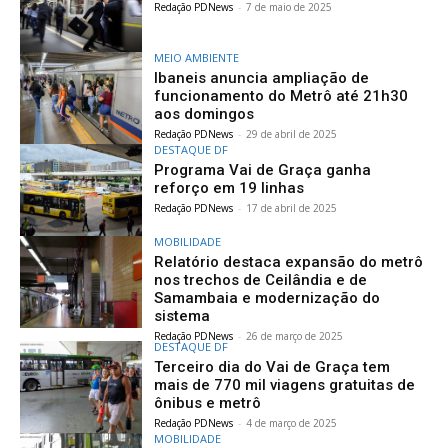
Redação PDNews
-
7 de maio de 2025
MEIO AMBIENTE
Ibaneis anuncia ampliação de
funcionamento do Metrô até 21h30
aos domingos
Redação PDNews
-
29 de abril de 2025
DESTAQUE DF
Programa Vai de Graça ganha
reforço em 19 linhas
Redação PDNews
-
17 de abril de 2025
MOBILIDADE
Relatório destaca expansão do metrô
nos trechos de Ceilândia e de
Samambaia e modernização do
sistema
Redação PDNews
-
26 de março de 2025
DESTAQUE DF
Terceiro dia do Vai de Graça tem
mais de 770 mil viagens gratuitas de
ônibus e metrô
Redação PDNews
-
4 de março de 2025
MOBILIDADE