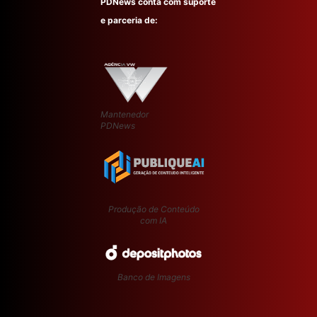
PDNews conta com suporte
e parceria de:
Mantenedor
PDNews
Produção de Conteúdo
com IA
Banco de Imagens