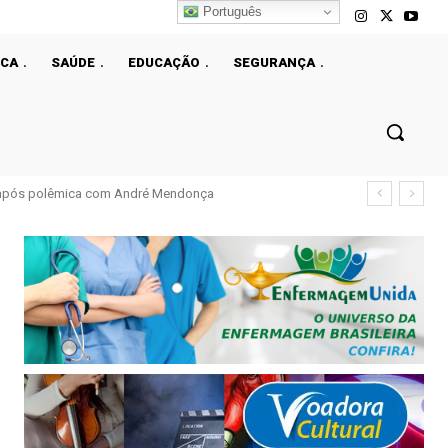
Português
ICA
SAÚDE
EDUCAÇÃO
SEGURANÇA
l após polêmica com André Mendonça
m mais de 50% em dez anos