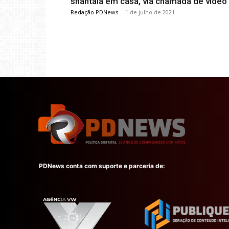
shantala em casa, via chamada de vídeo
Redação PDNews
-
1 de julho de 2021
PDNews conta com suporte e parceria de: