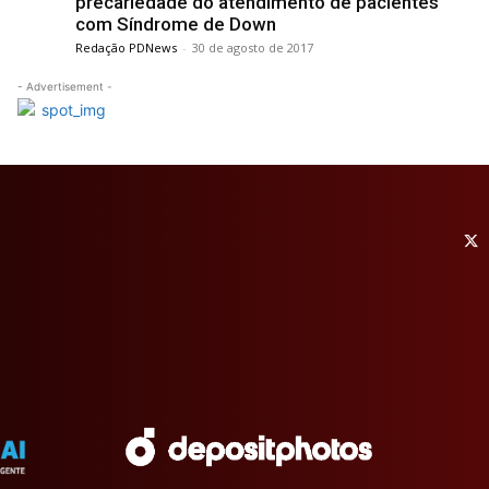
precariedade do atendimento de pacientes
com Síndrome de Down
Redação PDNews
-
30 de agosto de 2017
- Advertisement -