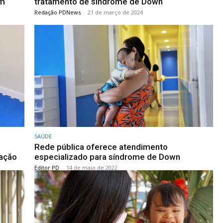
um
tratamento de síndrome de Down
Redação PDNews
-
21 de março de 2024
SAÚDE
Rede pública oferece atendimento
lação
especializado para síndrome de Down
Editor PD
-
14 de maio de 2022