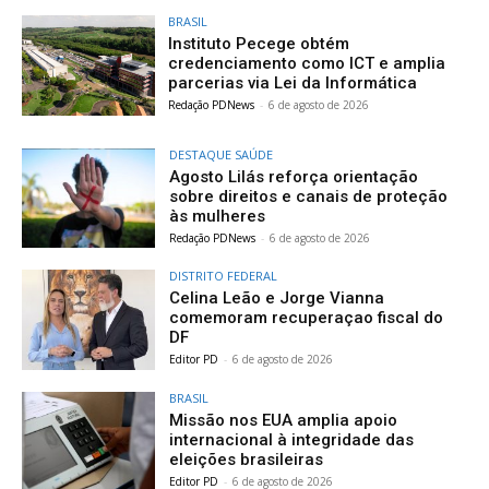
BRASIL
Instituto Pecege obtém
credenciamento como ICT e amplia
parcerias via Lei da Informática
Redação PDNews
-
6 de agosto de 2026
DESTAQUE SAÚDE
Agosto Lilás reforça orientação
sobre direitos e canais de proteção
às mulheres
Redação PDNews
-
6 de agosto de 2026
DISTRITO FEDERAL
Celina Leão e Jorge Vianna
comemoram recuperaçao fiscal do
DF
Editor PD
-
6 de agosto de 2026
BRASIL
Missão nos EUA amplia apoio
internacional à integridade das
eleições brasileiras
Editor PD
-
6 de agosto de 2026