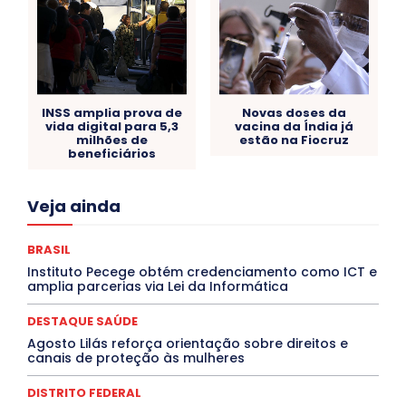
INSS amplia prova de
Novas doses da
vida digital para 5,3
vacina da Índia já
milhões de
estão na Fiocruz
beneficiários
Acre
Alagoas
Amazonas
Bahia
BRASIL
Veja ainda
Ceará
Chikungunya
CLDF
COLUNAS
COMPORTAMENTO
CONCURSOS PÚBLICOS
Congressuanas & Esplanadumas
CONTRATO TEMPORÁRIO
BRASIL
Covid-19
Crônica Política
Crônicas
CULTURA
Instituto Pecege obtém credenciamento como ICT e
Cultura e Tal
DANÇA
Dengue
Denuncia
amplia parcerias via Lei da Informática
DESTAQUE BRASIL
DESTAQUE DF
DESTAQUE SAÚDE
DESTAQUES
Destaques Enfermagem Unida
DESTAQUE SAÚDE
DESTAQUES OUTROS
DISTRITO FEDERAL
EDUCAÇÃO
Agosto Lilás reforça orientação sobre direitos e
ELEIÇÕES
EMPREGO E OPORTUNIDADES
ENTORNO
canais de proteção às mulheres
Especial
Espírito Santo
ESPORTE
ESTÁGIO
EVENTOS
EXPOSIÇÃO
Featured
Febre Amarela
DISTRITO FEDERAL
Febre Oropouche
FILMES
Goiás