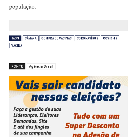
população.
TAGS
CÂMARA
COMPRA DE VACINAS
CORONAVÍRUS
COVID-19
VACINA
FONTE
Agência Brasil