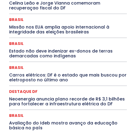
INTELIGÊNCIA ARTIFICIAL
INTERNACIONAL
Celina Leão e Jorge Vianna comemoram
Jogos Online
JUDICIÁRIO
LITERATURA
Maranhão
recuperaçao fiscal do DF
Marburg
Mato Grosso
Mato Grosso do Sul
MEIO AMBIENTE
Minas Gerais
MOBILIDADE
MPOX
BRASIL
MÚSICA
O Plantonista
Opinião
Oropouche
Pará
Missão nos EUA amplia apoio internacional à
Paraíba
Paraná
Pernambuco
Piauí
POLÍTICA
integridade das eleições brasileiras
PROCESSO SELETIVO
PUBLIEDITORIAL
QUALIFICAÇÃO PROFISSIONAL
RESIDÊNCIA
BRASIL
Rio de Janeiro
Rio Grande do Sul
Roraima
Santa Catarina
São Paulo
SARAMPO
SAÚDE
Estado não deve indenizar ex-donos de terras
demarcadas como indígenas
Saúde Agora
SEGURANÇA
Soltando o Verbo
TÁ FROID?
TEATRO
TECNOLOGIA
TIC TAC
Tocantins
Utilidade Pública
ZikaVirus
BRASIL
Carros elétricos: DF é o estado que mais buscou por
Mais
eletroposto no último ano
DESTAQUE DF
Neoenergia anuncia plano recorde de R$ 3,1 bilhões
para fortalecer a infraestrutura elétrica do DF
BRASIL
Avaliação do Ideb mostra avanço da educação
básica no país