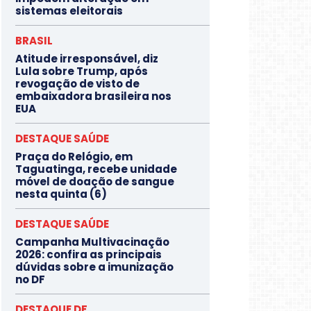
sistemas eleitorais
BRASIL
Atitude irresponsável, diz
Lula sobre Trump, após
revogação de visto de
embaixadora brasileira nos
EUA
DESTAQUE SAÚDE
Praça do Relógio, em
Taguatinga, recebe unidade
móvel de doação de sangue
nesta quinta (6)
DESTAQUE SAÚDE
Campanha Multivacinação
2026: confira as principais
dúvidas sobre a imunização
no DF
DESTAQUE DF