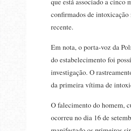
que está associado a cinco m
confirmados de intoxicação
recente.
Em nota, o porta-voz da Pol
do estabelecimento foi poss
investigação. O rastreamento
da primeira vítima de intox
O falecimento do homem, cuj
ocorreu no dia 16 de setembr
manifestado os primeiros si