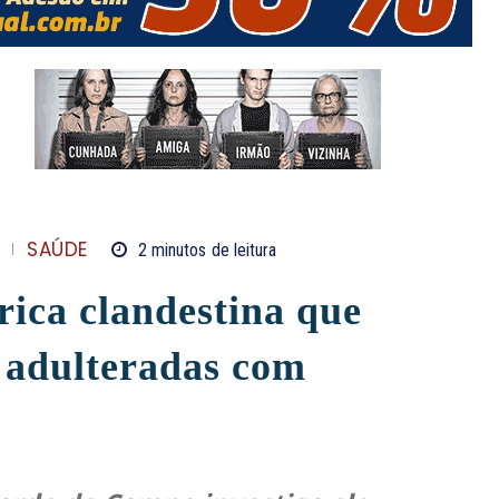
SAÚDE
2
minutos
de leitura
brica clandestina que
s adulteradas com