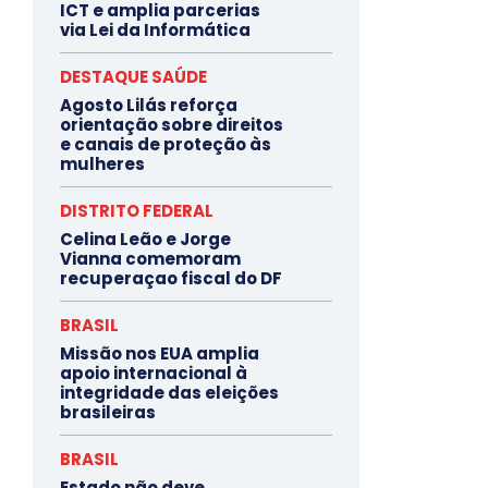
ICT e amplia parcerias
via Lei da Informática
DESTAQUE SAÚDE
Agosto Lilás reforça
orientação sobre direitos
e canais de proteção às
mulheres
DISTRITO FEDERAL
Celina Leão e Jorge
Vianna comemoram
recuperaçao fiscal do DF
BRASIL
Missão nos EUA amplia
apoio internacional à
integridade das eleições
brasileiras
BRASIL
Estado não deve