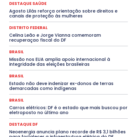
DESTAQUES
Destaques Enfermagem Unida
DESTAQUE SAÚDE
DESTAQUES OUTROS
DISTRITO FEDERAL
EDUCAÇÃO
Agosto Lilás reforça orientação sobre direitos e
ELEIÇÕES
EMPREGO E OPORTUNIDADES
ENTORNO
canais de proteção às mulheres
Especial
Espírito Santo
ESPORTE
ESTÁGIO
EVENTOS
EXPOSIÇÃO
Featured
Febre Amarela
DISTRITO FEDERAL
Febre Oropouche
FILMES
Goiás
INTELIGÊNCIA ARTIFICIAL
INTERNACIONAL
Celina Leão e Jorge Vianna comemoram
Jogos Online
JUDICIÁRIO
LITERATURA
Maranhão
recuperaçao fiscal do DF
Marburg
Mato Grosso
Mato Grosso do Sul
MEIO AMBIENTE
Minas Gerais
MOBILIDADE
MPOX
BRASIL
MÚSICA
O Plantonista
Opinião
Oropouche
Pará
Missão nos EUA amplia apoio internacional à
Paraíba
Paraná
Pernambuco
Piauí
POLÍTICA
integridade das eleições brasileiras
PROCESSO SELETIVO
PUBLIEDITORIAL
QUALIFICAÇÃO PROFISSIONAL
RESIDÊNCIA
BRASIL
Rio de Janeiro
Rio Grande do Sul
Roraima
Santa Catarina
São Paulo
SARAMPO
SAÚDE
Estado não deve indenizar ex-donos de terras
demarcadas como indígenas
Saúde Agora
SEGURANÇA
Soltando o Verbo
TÁ FROID?
TEATRO
TECNOLOGIA
TIC TAC
Tocantins
Utilidade Pública
ZikaVirus
BRASIL
Carros elétricos: DF é o estado que mais buscou por
Mais
eletroposto no último ano
DESTAQUE DF
Neoenergia anuncia plano recorde de R$ 3,1 bilhões
para fortalecer a infraestrutura elétrica do DF