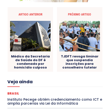
ARTIGO ANTERIOR
PRÓXIMO ARTIGO
Médico da Secretaria
TJDFT revoga liminar
de Saúde do DF é
que suspendia
condenado por
inscrições para
homicídio culposo
conselheiro tutelar
Acre
Alagoas
Amazonas
Bahia
BRASIL
Veja ainda
Ceará
Chikungunya
CLDF
COLUNAS
COMPORTAMENTO
CONCURSOS PÚBLICOS
Congressuanas & Esplanadumas
CONTRATO TEMPORÁRIO
BRASIL
Covid-19
Crônica Política
Crônicas
CULTURA
Instituto Pecege obtém credenciamento como ICT e
Cultura e Tal
DANÇA
Dengue
Denuncia
amplia parcerias via Lei da Informática
DESTAQUE BRASIL
DESTAQUE DF
DESTAQUE SAÚDE