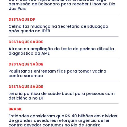
Marburg
Mato Grosso
Mato Grosso do Sul
permissão de Bolsonaro para receber filhos no Dia
dos Pais
MEIO AMBIENTE
Minas Gerais
MOBILIDADE
MPOX
MÚSICA
O Plantonista
Opinião
Oropouche
Pará
Paraíba
Paraná
Pernambuco
Piauí
POLÍTICA
DESTAQUE DF
PROCESSO SELETIVO
PUBLIEDITORIAL
Celina faz mudança na Secretaria de Educação
QUALIFICAÇÃO PROFISSIONAL
RESIDÊNCIA
após queda no IDEB
Rio de Janeiro
Rio Grande do Sul
Roraima
Santa Catarina
São Paulo
SARAMPO
SAÚDE
DESTAQUE SAÚDE
Saúde Agora
SEGURANÇA
Soltando o Verbo
Atraso na ampliação do teste do pezinho dificulta
TÁ FROID?
TEATRO
TECNOLOGIA
TIC TAC
diagnóstico da AME
Tocantins
Utilidade Pública
ZikaVirus
DESTAQUE SAÚDE
Mais
Paulistanos enfrentam filas para tomar vacina
contra sarampo
DESTAQUE SAÚDE
Lei cria política de saúde bucal para pessoas com
deficiência no DF
BRASIL
Entidades consideram que R$ 40 bilhões em dívidas
de grandes devedores reforçam urgência de lei
contra devedor contumaz no Rio de Janeiro