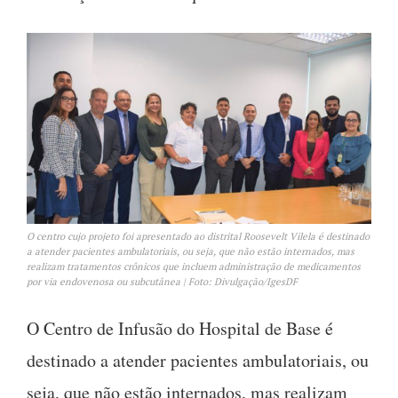
O centro cujo projeto foi apresentado ao distrital Roosevelt Vilela é destinado
a atender pacientes ambulatoriais, ou seja, que não estão internados, mas
realizam tratamentos crônicos que incluem administração de medicamentos
por via endovenosa ou subcutânea | Foto: Divulgação/IgesDF
O Centro de Infusão do Hospital de Base é
destinado a atender pacientes ambulatoriais, ou
seja, que não estão internados, mas realizam