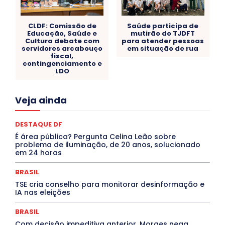
CLDF: Comissão de
Saúde participa de
Educação, Saúde e
mutirão do TJDFT
Cultura debate com
para atender pessoas
servidores arcabouço
em situação de rua
fiscal,
contingenciamento e
LDO
Acre
Alagoas
Amazonas
Bahia
BRASIL
Veja ainda
Ceará
Chikungunya
CLDF
COLUNAS
COMPORTAMENTO
CONCURSOS PÚBLICOS
Congressuanas & Esplanadumas
CONTRATO TEMPORÁRIO
DESTAQUE DF
Covid-19
Crônica Política
Crônicas
CULTURA
É área pública? Pergunta Celina Leão sobre
Cultura e Tal
DANÇA
Dengue
Denuncia
problema de iluminação, de 20 anos, solucionado
DESTAQUE BRASIL
DESTAQUE DF
DESTAQUE SAÚDE
em 24 horas
DESTAQUES
Destaques Enfermagem Unida
DESTAQUES OUTROS
DISTRITO FEDERAL
EDUCAÇÃO
BRASIL
ELEIÇÕES
EMPREGO E OPORTUNIDADES
ENTORNO
TSE cria conselho para monitorar desinformação e
Especial
Espírito Santo
ESPORTE
ESTÁGIO
IA nas eleições
EVENTOS
EXPOSIÇÃO
Featured
Febre Amarela
Febre Oropouche
FILMES
Goiás
BRASIL
INTELIGÊNCIA ARTIFICIAL
INTERNACIONAL
Jogos Online
JUDICIÁRIO
LITERATURA
Maranhão
Com decisão impeditiva anterior, Moraes nega