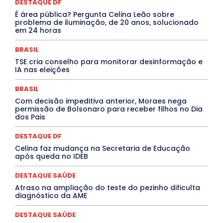
Congressuanas & Esplanadumas
CONTRATO TEMPORÁRIO
DESTAQUE DF
Covid-19
Crônica Política
Crônicas
CULTURA
É área pública? Pergunta Celina Leão sobre
Cultura e Tal
DANÇA
Dengue
Denuncia
problema de iluminação, de 20 anos, solucionado
DESTAQUE BRASIL
DESTAQUE DF
DESTAQUE SAÚDE
em 24 horas
DESTAQUES
Destaques Enfermagem Unida
DESTAQUES OUTROS
DISTRITO FEDERAL
EDUCAÇÃO
BRASIL
ELEIÇÕES
EMPREGO E OPORTUNIDADES
ENTORNO
TSE cria conselho para monitorar desinformação e
Especial
Espírito Santo
ESPORTE
ESTÁGIO
IA nas eleições
EVENTOS
EXPOSIÇÃO
Featured
Febre Amarela
Febre Oropouche
FILMES
Goiás
BRASIL
INTELIGÊNCIA ARTIFICIAL
INTERNACIONAL
Jogos Online
JUDICIÁRIO
LITERATURA
Maranhão
Com decisão impeditiva anterior, Moraes nega
Marburg
Mato Grosso
Mato Grosso do Sul
permissão de Bolsonaro para receber filhos no Dia
dos Pais
MEIO AMBIENTE
Minas Gerais
MOBILIDADE
MPOX
MÚSICA
O Plantonista
Opinião
Oropouche
Pará
Paraíba
Paraná
Pernambuco
Piauí
POLÍTICA
DESTAQUE DF
PROCESSO SELETIVO
PUBLIEDITORIAL
Celina faz mudança na Secretaria de Educação
QUALIFICAÇÃO PROFISSIONAL
RESIDÊNCIA
após queda no IDEB
Rio de Janeiro
Rio Grande do Sul
Roraima
Santa Catarina
São Paulo
SARAMPO
SAÚDE
DESTAQUE SAÚDE
Saúde Agora
SEGURANÇA
Soltando o Verbo
Atraso na ampliação do teste do pezinho dificulta
TÁ FROID?
TEATRO
TECNOLOGIA
TIC TAC
diagnóstico da AME
Tocantins
Utilidade Pública
ZikaVirus
DESTAQUE SAÚDE
Mais