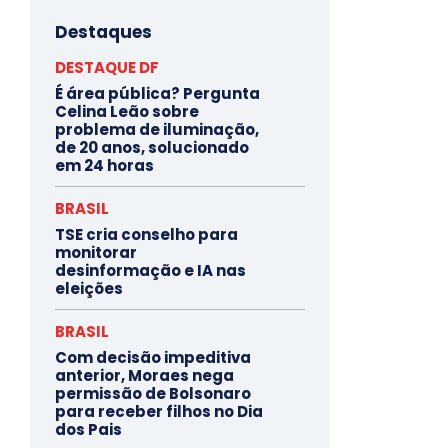
Destaques
DESTAQUE DF
É área pública? Pergunta
Celina Leão sobre
problema de iluminação,
de 20 anos, solucionado
em 24 horas
BRASIL
TSE cria conselho para
monitorar
desinformação e IA nas
eleições
BRASIL
Com decisão impeditiva
anterior, Moraes nega
permissão de Bolsonaro
para receber filhos no Dia
dos Pais