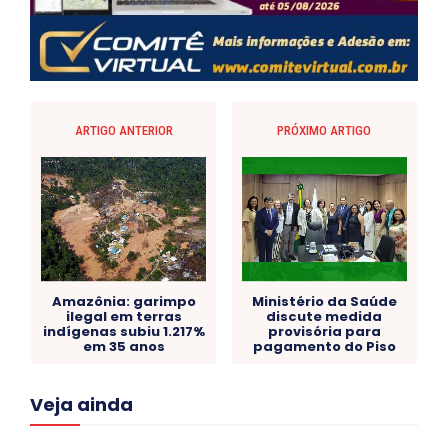
ARTIGO ANTERIOR
PRÓXIMO ARTIGO
Amazônia: garimpo
Ministério da Saúde
ilegal em terras
discute medida
indígenas subiu 1.217%
provisória para
em 35 anos
pagamento do Piso
Acre
Alagoas
Amazonas
Bahia
BRASIL
Veja ainda
Ceará
Chikungunya
CLDF
COLUNAS
COMPORTAMENTO
CONCURSOS PÚBLICOS