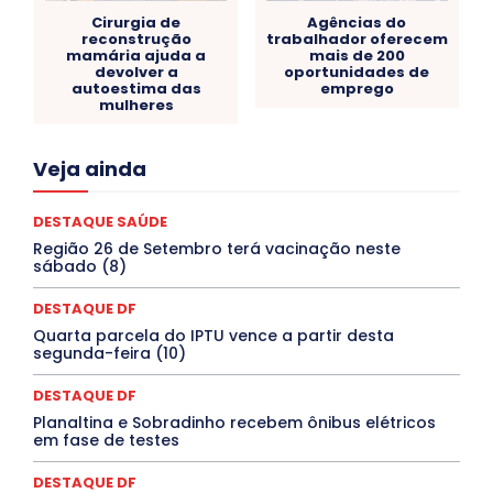
Cirurgia de
Agências do
reconstrução
trabalhador oferecem
mamária ajuda a
mais de 200
devolver a
oportunidades de
autoestima das
emprego
mulheres
Acre
Alagoas
Amazonas
Bahia
BRASIL
Veja ainda
Ceará
Chikungunya
CLDF
COLUNAS
COMPORTAMENTO
CONCURSOS PÚBLICOS
Congressuanas & Esplanadumas
CONTRATO TEMPORÁRIO
DESTAQUE SAÚDE
Covid-19
Crônica Política
Crônicas
CULTURA
Região 26 de Setembro terá vacinação neste
Cultura e Tal
DANÇA
Dengue
Denuncia
sábado (8)
DESTAQUE BRASIL
DESTAQUE DF
DESTAQUE SAÚDE
DESTAQUES
Destaques Enfermagem Unida
DESTAQUE DF
DESTAQUES OUTROS
DISTRITO FEDERAL
EDUCAÇÃO
Quarta parcela do IPTU vence a partir desta
ELEIÇÕES
EMPREGO E OPORTUNIDADES
ENTORNO
segunda-feira (10)
Especial
Espírito Santo
ESPORTE
ESTÁGIO
EVENTOS
EXPOSIÇÃO
Featured
Febre Amarela
DESTAQUE DF
Febre Oropouche
FILMES
Goiás
INTELIGÊNCIA ARTIFICIAL
INTERNACIONAL
Planaltina e Sobradinho recebem ônibus elétricos
Jogos Online
JUDICIÁRIO
LITERATURA
Maranhão
em fase de testes
Marburg
Mato Grosso
Mato Grosso do Sul
MEIO AMBIENTE
Minas Gerais
MOBILIDADE
MPOX
DESTAQUE DF