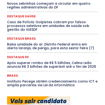
MÚSICA
O Plantonista
Opinião
Oropouche
Pará
Novos zebrinhas começam a circular em quatro
Paraíba
Paraná
Pernambuco
Piauí
POLÍTICA
regiões administrativas do DF
PROCESSO SELETIVO
PUBLIEDITORIAL
QUALIFICAÇÃO PROFISSIONAL
RESIDÊNCIA
DESTAQUE SAÚDE
Rio de Janeiro
Rio Grande do Sul
Roraima
Santa Catarina
São Paulo
SARAMPO
SAÚDE
Caso de Polícia: Golpistas cobram por falsos
processos seletivos em unidades de saúde sob
Saúde Agora
SEGURANÇA
Soltando o Verbo
gestão do IGESDF
TÁ FROID?
TEATRO
TECNOLOGIA
TIC TAC
Tocantins
Utilidade Pública
ZikaVirus
DESTAQUE BRASIL
Mais
Baixa umidade do ar: Distrito Federal entra em
alerta laranja, de perigo, para esta sexta-feira (7)
DESTAQUE DF
Após superar rombo de R$ 5 bilhões, Celina Leão
anuncia R$ 3 bilhões de superávit até o fim de 2026
BRASIL
Instituto Pecege obtém credenciamento como ICT e
amplia parcerias via Lei da Informática