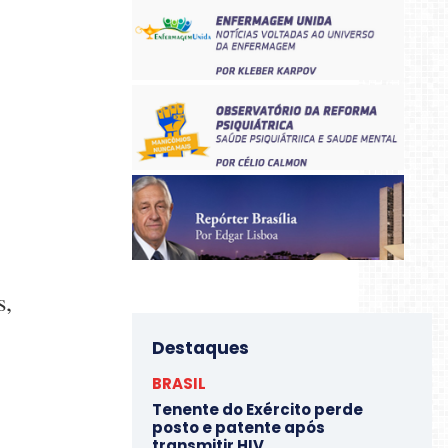
s,
Destaques
BRASIL
Tenente do Exército perde
posto e patente após
transmitir HIV