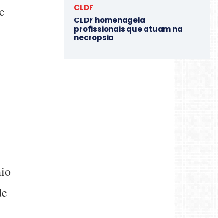
CLDF
de
CLDF homenageia
profissionais que atuam na
necropsia
nio
de