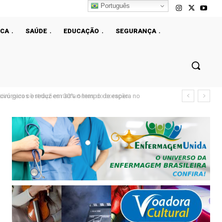
Português
ICA
SAÚDE
EDUCAÇÃO
SEGURANÇA
o para obstruções nas artérias do coração