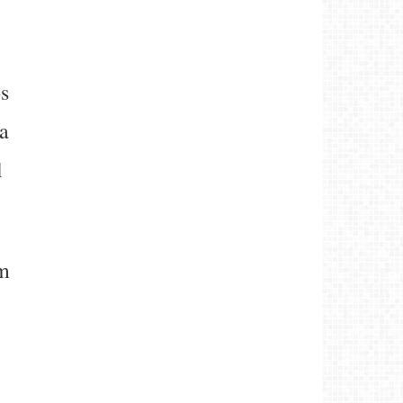
os
ra
l
em