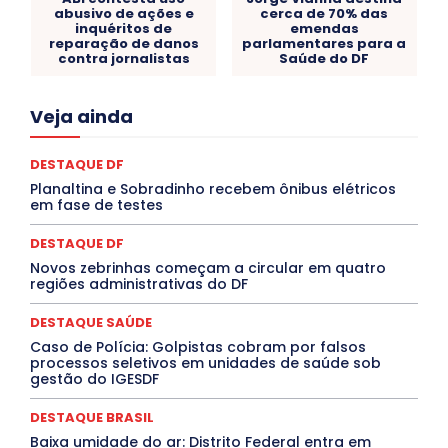
abusivo de ações e
cerca de 70% das
inquéritos de
emendas
reparação de danos
parlamentares para a
contra jornalistas
Saúde do DF
Acre
Alagoas
Amazonas
Bahia
BRASIL
Veja ainda
Ceará
Chikungunya
CLDF
COLUNAS
COMPORTAMENTO
CONCURSOS PÚBLICOS
Congressuanas & Esplanadumas
CONTRATO TEMPORÁRIO
DESTAQUE DF
Covid-19
Crônica Política
Crônicas
CULTURA
Planaltina e Sobradinho recebem ônibus elétricos
Cultura e Tal
DANÇA
Dengue
Denuncia
em fase de testes
DESTAQUE BRASIL
DESTAQUE DF
DESTAQUE SAÚDE
DESTAQUES
Destaques Enfermagem Unida
DESTAQUE DF
DESTAQUES OUTROS
DISTRITO FEDERAL
EDUCAÇÃO
Novos zebrinhas começam a circular em quatro
ELEIÇÕES
EMPREGO E OPORTUNIDADES
ENTORNO
regiões administrativas do DF
Especial
Espírito Santo
ESPORTE
ESTÁGIO
EVENTOS
EXPOSIÇÃO
Featured
Febre Amarela
DESTAQUE SAÚDE
Febre Oropouche
FILMES
Goiás
INTELIGÊNCIA ARTIFICIAL
INTERNACIONAL
Caso de Polícia: Golpistas cobram por falsos
Jogos Online
JUDICIÁRIO
LITERATURA
Maranhão
processos seletivos em unidades de saúde sob
Marburg
Mato Grosso
Mato Grosso do Sul
gestão do IGESDF
MEIO AMBIENTE
Minas Gerais
MOBILIDADE
MPOX
MÚSICA
O Plantonista
Opinião
Oropouche
Pará
DESTAQUE BRASIL
Paraíba
Paraná
Pernambuco
Piauí
POLÍTICA
Baixa umidade do ar: Distrito Federal entra em