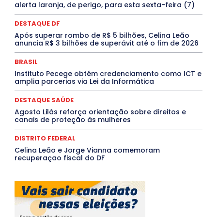
PROCESSO SELETIVO
PUBLIEDITORIAL
alerta laranja, de perigo, para esta sexta-feira (7)
QUALIFICAÇÃO PROFISSIONAL
RESIDÊNCIA
Rio de Janeiro
Rio Grande do Sul
Roraima
DESTAQUE DF
Santa Catarina
São Paulo
SARAMPO
SAÚDE
Após superar rombo de R$ 5 bilhões, Celina Leão
Saúde Agora
SEGURANÇA
Soltando o Verbo
anuncia R$ 3 bilhões de superávit até o fim de 2026
TÁ FROID?
TEATRO
TECNOLOGIA
TIC TAC
Tocantins
Utilidade Pública
ZikaVirus
BRASIL
Mais
Instituto Pecege obtém credenciamento como ICT e
amplia parcerias via Lei da Informática
DESTAQUE SAÚDE
Agosto Lilás reforça orientação sobre direitos e
canais de proteção às mulheres
DISTRITO FEDERAL
Celina Leão e Jorge Vianna comemoram
recuperaçao fiscal do DF