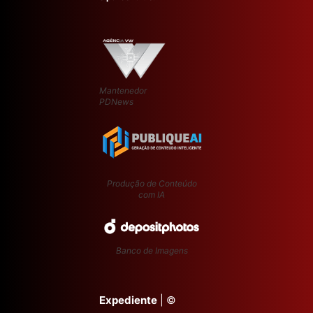
Mantenedor
PDNews
Produção de Conteúdo
com IA
Banco de Imagens
Expediente
| ©