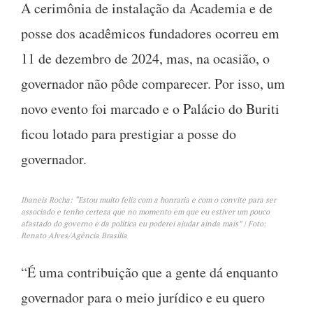
A cerimônia de instalação da Academia e de
posse dos acadêmicos fundadores ocorreu em
11 de dezembro de 2024, mas, na ocasião, o
governador não pôde comparecer. Por isso, um
novo evento foi marcado e o Palácio do Buriti
ficou lotado para prestigiar a posse do
governador.
Ibaneis Rocha: “Estou muito feliz com a honraria e com o convite para ser
associado e tenho certeza que no momento em que eu estiver um pouco
afastado do governo e da política eu poderei ajudar ainda mais” | Foto:
Renato Alves/Agência Brasília
“É uma contribuição que a gente dá enquanto
governador para o meio jurídico e eu quero