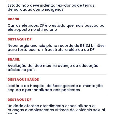
Covid-19
Crônica Política
Crônicas
CULTURA
Estado não deve indenizar ex-donos de terras
Cultura e Tal
DANÇA
Dengue
Denuncia
demarcadas como indígenas
DESTAQUE BRASIL
DESTAQUE DF
DESTAQUE SAÚDE
DESTAQUES
Destaques Enfermagem Unida
BRASIL
DESTAQUES OUTROS
DISTRITO FEDERAL
EDUCAÇÃO
Carros elétricos: DF é o estado que mais buscou por
ELEIÇÕES
EMPREGO E OPORTUNIDADES
ENTORNO
eletroposto no último ano
Especial
Espírito Santo
ESPORTE
ESTÁGIO
EVENTOS
EXPOSIÇÃO
Featured
Febre Amarela
DESTAQUE DF
Febre Oropouche
FILMES
Goiás
INTELIGÊNCIA ARTIFICIAL
INTERNACIONAL
Neoenergia anuncia plano recorde de R$ 3,1 bilhões
Jogos Online
JUDICIÁRIO
LITERATURA
Maranhão
para fortalecer a infraestrutura elétrica do DF
Marburg
Mato Grosso
Mato Grosso do Sul
MEIO AMBIENTE
Minas Gerais
MOBILIDADE
MPOX
BRASIL
MÚSICA
O Plantonista
Opinião
Oropouche
Pará
Avaliação do Ideb mostra avanço da educação
Paraíba
Paraná
Pernambuco
Piauí
POLÍTICA
básica no país
PROCESSO SELETIVO
PUBLIEDITORIAL
QUALIFICAÇÃO PROFISSIONAL
RESIDÊNCIA
DESTAQUE SAÚDE
Rio de Janeiro
Rio Grande do Sul
Roraima
Santa Catarina
São Paulo
SARAMPO
SAÚDE
Lactário do Hospital de Base garante alimentação
segura e personalizada aos pacientes
Saúde Agora
SEGURANÇA
Soltando o Verbo
TÁ FROID?
TEATRO
TECNOLOGIA
TIC TAC
Tocantins
Utilidade Pública
ZikaVirus
DESTAQUE DF
Unidade oferece atendimento especializado a
Mais
crianças e adolescentes vítimas de violência sexual