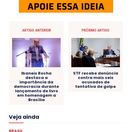
ARTIGO ANTERIOR
PRÓXIMO ARTIGO
Ibaneis Rocha
STF recebe denúncia
destaca a
contra mais seis
importância da
acusados de
democracia durante
tentativa de golpe
lançamento de livro
em homenagem a
Brasília
Acre
Alagoas
Amazonas
Bahia
BRASIL
Veja ainda
Ceará
Chikungunya
CLDF
COLUNAS
COMPORTAMENTO
CONCURSOS PÚBLICOS
Congressuanas & Esplanadumas
CONTRATO TEMPORÁRIO
BRASIL