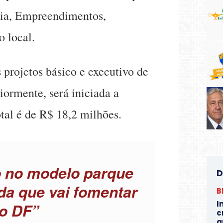
ria, Empreendimentos,
o local.
 projetos básico e executivo de
iormente, será iniciada a
tal é de R$ 18,2 milhões.
 no modelo parque
D
da que vai fomentar
B
I
do DF”
c
a