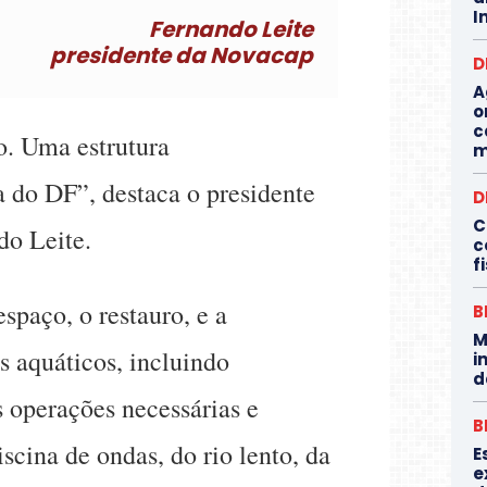
I
Fernando Leite
presidente da Novacap
D
A
o
c
. Uma estrutura
m
 do DF”, destaca o presidente
D
C
do Leite.
c
f
spaço, o restauro, e a
B
M
s aquáticos, incluindo
i
d
 operações necessárias e
B
iscina de ondas, do rio lento, da
E
e