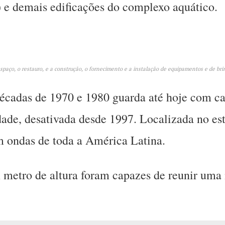
s) e demais edificações do complexo aquático.
espaço, o restauro, e a construção, o fornecimento e a instalação de equipamentos e de br
écadas de 1970 e 1980 guarda até hoje com ca
de, desativada desde 1997. Localizada no est
m ondas de toda a América Latina.
 metro de altura foram capazes de reunir uma