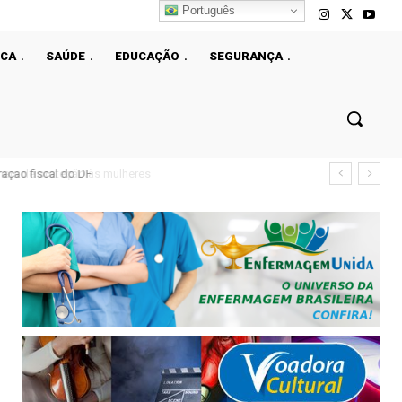
Português
ICA
SAÚDE
EDUCAÇÃO
SEGURANÇA
çao fiscal do DF