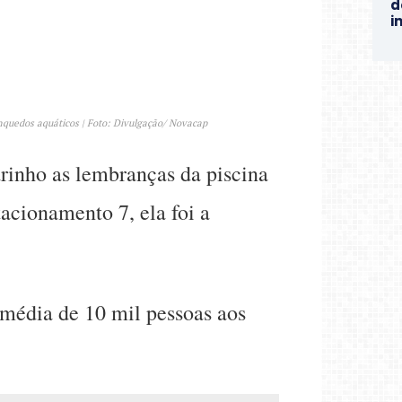
d
i
inquedos aquáticos | Foto: Divulgação/ Novacap
rinho as lembranças da piscina
acionamento 7, ela foi a
 média de 10 mil pessoas aos