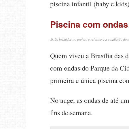
piscina infantil (baby e kid
Piscina com ondas
Estão incluídos no projeto a reforma e a ampliação do 
Quem viveu a Brasília das d
com ondas do Parque da Cida
primeira e única piscina co
No auge, as ondas de até um
fins de semana.