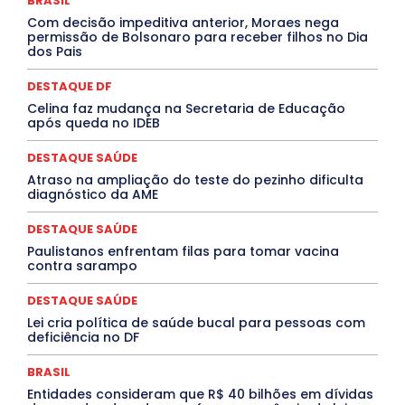
BRASIL
INTELIGÊNCIA ARTIFICIAL
INTERNACIONAL
Jogos Online
JUDICIÁRIO
LITERATURA
Maranhão
Com decisão impeditiva anterior, Moraes nega
Marburg
Mato Grosso
Mato Grosso do Sul
permissão de Bolsonaro para receber filhos no Dia
dos Pais
MEIO AMBIENTE
Minas Gerais
MOBILIDADE
MPOX
MÚSICA
O Plantonista
Opinião
Oropouche
Pará
Paraíba
Paraná
Pernambuco
Piauí
POLÍTICA
DESTAQUE DF
PROCESSO SELETIVO
PUBLIEDITORIAL
Celina faz mudança na Secretaria de Educação
QUALIFICAÇÃO PROFISSIONAL
RESIDÊNCIA
após queda no IDEB
Rio de Janeiro
Rio Grande do Sul
Roraima
Santa Catarina
São Paulo
SARAMPO
SAÚDE
DESTAQUE SAÚDE
Saúde Agora
SEGURANÇA
Soltando o Verbo
Atraso na ampliação do teste do pezinho dificulta
TÁ FROID?
TEATRO
TECNOLOGIA
TIC TAC
diagnóstico da AME
Tocantins
Utilidade Pública
ZikaVirus
DESTAQUE SAÚDE
Mais
Paulistanos enfrentam filas para tomar vacina
contra sarampo
DESTAQUE SAÚDE
Lei cria política de saúde bucal para pessoas com
deficiência no DF
BRASIL
Entidades consideram que R$ 40 bilhões em dívidas