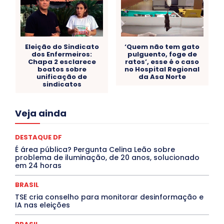
Eleição do Sindicato
‘Quem não tem gato
dos Enfermeiros:
pulguento, foge de
Chapa 2 esclarece
ratos’, esse é o caso
boatos sobre
no Hospital Regional
unificação de
da Asa Norte
sindicatos
Acre
Alagoas
Amazonas
Bahia
BRASIL
Veja ainda
Ceará
Chikungunya
CLDF
COLUNAS
COMPORTAMENTO
CONCURSOS PÚBLICOS
Congressuanas & Esplanadumas
CONTRATO TEMPORÁRIO
DESTAQUE DF
Covid-19
Crônica Política
Crônicas
CULTURA
É área pública? Pergunta Celina Leão sobre
Cultura e Tal
DANÇA
Dengue
Denuncia
problema de iluminação, de 20 anos, solucionado
DESTAQUE BRASIL
DESTAQUE DF
DESTAQUE SAÚDE
em 24 horas
DESTAQUES
Destaques Enfermagem Unida
DESTAQUES OUTROS
DISTRITO FEDERAL
EDUCAÇÃO
BRASIL
ELEIÇÕES
EMPREGO E OPORTUNIDADES
ENTORNO
TSE cria conselho para monitorar desinformação e
Especial
Espírito Santo
ESPORTE
ESTÁGIO
IA nas eleições
EVENTOS
EXPOSIÇÃO
Featured
Febre Amarela
Febre Oropouche
FILMES
Goiás