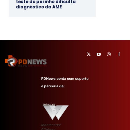
teste do pezinho dificulta
diagnóstico da AME
PDNews conta com suporte
e parceria de:
Mantenedor
PDNews