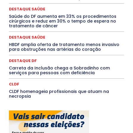
PROCESSO SELETIVO
PUBLIEDITORIAL
DESTAQUE SAÚDE
QUALIFICAÇÃO PROFISSIONAL
RESIDÊNCIA
Rio de Janeiro
Rio Grande do Sul
Roraima
Saúde do DF aumenta em 33% os procedimentos
Santa Catarina
São Paulo
SARAMPO
SAÚDE
cirúrgicos e reduz em 30% o tempo de espera no
tratamento de câncer
Saúde Agora
SEGURANÇA
Soltando o Verbo
TÁ FROID?
TEATRO
TECNOLOGIA
TIC TAC
Tocantins
Utilidade Pública
ZikaVirus
DESTAQUE SAÚDE
HBDF amplia oferta de tratamento menos invasivo
Mais
para obstruções nas artérias do coração
DESTAQUE DF
Carreta da Inclusão chega a Sobradinho com
serviços para pessoas com deficiência
CLDF
CLDF homenageia profissionais que atuam na
necropsia