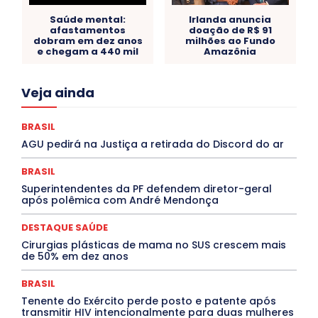
Saúde mental:
Irlanda anuncia
afastamentos
doação de R$ 91
dobram em dez anos
milhões ao Fundo
e chegam a 440 mil
Amazônia
Acre
Alagoas
Amazonas
Bahia
BRASIL
Veja ainda
Ceará
Chikungunya
CLDF
COLUNAS
COMPORTAMENTO
CONCURSOS PÚBLICOS
Congressuanas & Esplanadumas
CONTRATO TEMPORÁRIO
BRASIL
Covid-19
Crônica Política
Crônicas
CULTURA
AGU pedirá na Justiça a retirada do Discord do ar
Cultura e Tal
DANÇA
Dengue
Denuncia
DESTAQUE BRASIL
DESTAQUE DF
DESTAQUE SAÚDE
BRASIL
DESTAQUES
Destaques Enfermagem Unida
Superintendentes da PF defendem diretor-geral
DESTAQUES OUTROS
DISTRITO FEDERAL
EDUCAÇÃO
após polêmica com André Mendonça
ELEIÇÕES
EMPREGO E OPORTUNIDADES
ENTORNO
Especial
Espírito Santo
ESPORTE
ESTÁGIO
EVENTOS
EXPOSIÇÃO
Featured
Febre Amarela
DESTAQUE SAÚDE
Febre Oropouche
FILMES
Goiás
Cirurgias plásticas de mama no SUS crescem mais
INTELIGÊNCIA ARTIFICIAL
INTERNACIONAL
de 50% em dez anos
Jogos Online
JUDICIÁRIO
LITERATURA
Maranhão
Marburg
Mato Grosso
Mato Grosso do Sul
BRASIL
MEIO AMBIENTE
Minas Gerais
MOBILIDADE
MPOX
Tenente do Exército perde posto e patente após
MÚSICA
O Plantonista
Opinião
Oropouche
Pará
transmitir HIV intencionalmente para duas mulheres
Paraíba
Paraná
Pernambuco
Piauí
POLÍTICA