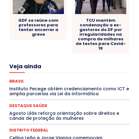
GDF se reúne com
TCU mantém
professores para
condenação a ex-
tentar encerrar a
gestores do DF por
greve
irregularidades na
compra de milhares
de testes para Covid-
19
Acre
Alagoas
Amazonas
Bahia
BRASIL
Veja ainda
Ceará
Chikungunya
CLDF
COLUNAS
COMPORTAMENTO
CONCURSOS PÚBLICOS
Congressuanas & Esplanadumas
CONTRATO TEMPORÁRIO
BRASIL
Covid-19
Crônica Política
Crônicas
CULTURA
Instituto Pecege obtém credenciamento como ICT e
Cultura e Tal
DANÇA
Dengue
Denuncia
amplia parcerias via Lei da Informática
DESTAQUE BRASIL
DESTAQUE DF
DESTAQUE SAÚDE
DESTAQUES
Destaques Enfermagem Unida
DESTAQUE SAÚDE
DESTAQUES OUTROS
DISTRITO FEDERAL
EDUCAÇÃO
Agosto Lilás reforça orientação sobre direitos e
ELEIÇÕES
EMPREGO E OPORTUNIDADES
ENTORNO
canais de proteção às mulheres
Especial
Espírito Santo
ESPORTE
ESTÁGIO
EVENTOS
EXPOSIÇÃO
Featured
Febre Amarela
DISTRITO FEDERAL
Febre Oropouche
FILMES
Goiás
INTELIGÊNCIA ARTIFICIAL
INTERNACIONAL
Celina Leão e Jorge Vianna comemoram