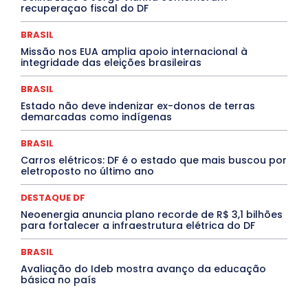
Jogos Online
JUDICIÁRIO
LITERATURA
Maranhão
recuperaçao fiscal do DF
Marburg
Mato Grosso
Mato Grosso do Sul
MEIO AMBIENTE
Minas Gerais
MOBILIDADE
MPOX
BRASIL
MÚSICA
O Plantonista
Opinião
Oropouche
Pará
Missão nos EUA amplia apoio internacional à
Paraíba
Paraná
Pernambuco
Piauí
POLÍTICA
integridade das eleições brasileiras
PROCESSO SELETIVO
PUBLIEDITORIAL
QUALIFICAÇÃO PROFISSIONAL
RESIDÊNCIA
BRASIL
Rio de Janeiro
Rio Grande do Sul
Roraima
Santa Catarina
São Paulo
SARAMPO
SAÚDE
Estado não deve indenizar ex-donos de terras
demarcadas como indígenas
Saúde Agora
SEGURANÇA
Soltando o Verbo
TÁ FROID?
TEATRO
TECNOLOGIA
TIC TAC
Tocantins
Utilidade Pública
ZikaVirus
BRASIL
Carros elétricos: DF é o estado que mais buscou por
Mais
eletroposto no último ano
DESTAQUE DF
Neoenergia anuncia plano recorde de R$ 3,1 bilhões
para fortalecer a infraestrutura elétrica do DF
BRASIL
Avaliação do Ideb mostra avanço da educação
básica no país