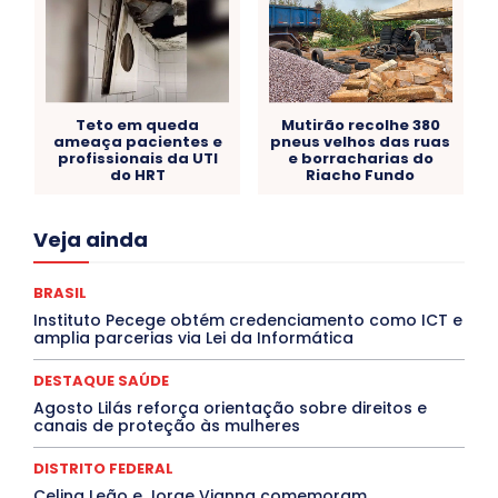
Teto em queda
Mutirão recolhe 380
ameaça pacientes e
pneus velhos das ruas
profissionais da UTI
e borracharias do
do HRT
Riacho Fundo
Acre
Alagoas
Amazonas
Bahia
BRASIL
Veja ainda
Ceará
Chikungunya
CLDF
COLUNAS
COMPORTAMENTO
CONCURSOS PÚBLICOS
Congressuanas & Esplanadumas
CONTRATO TEMPORÁRIO
BRASIL
Covid-19
Crônica Política
Crônicas
CULTURA
Instituto Pecege obtém credenciamento como ICT e
Cultura e Tal
DANÇA
Dengue
Denuncia
amplia parcerias via Lei da Informática
DESTAQUE BRASIL
DESTAQUE DF
DESTAQUE SAÚDE
DESTAQUES
Destaques Enfermagem Unida
DESTAQUE SAÚDE
DESTAQUES OUTROS
DISTRITO FEDERAL
EDUCAÇÃO
Agosto Lilás reforça orientação sobre direitos e
ELEIÇÕES
EMPREGO E OPORTUNIDADES
ENTORNO
canais de proteção às mulheres
Especial
Espírito Santo
ESPORTE
ESTÁGIO
EVENTOS
EXPOSIÇÃO
Featured
Febre Amarela
DISTRITO FEDERAL
Febre Oropouche
FILMES
Goiás
INTELIGÊNCIA ARTIFICIAL
INTERNACIONAL
Celina Leão e Jorge Vianna comemoram