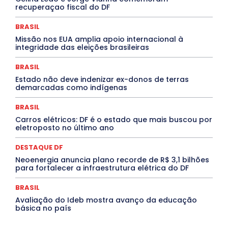
Jogos Online
JUDICIÁRIO
LITERATURA
Maranhão
recuperaçao fiscal do DF
Marburg
Mato Grosso
Mato Grosso do Sul
MEIO AMBIENTE
Minas Gerais
MOBILIDADE
MPOX
BRASIL
MÚSICA
O Plantonista
Opinião
Oropouche
Pará
Missão nos EUA amplia apoio internacional à
Paraíba
Paraná
Pernambuco
Piauí
POLÍTICA
integridade das eleições brasileiras
PROCESSO SELETIVO
PUBLIEDITORIAL
QUALIFICAÇÃO PROFISSIONAL
RESIDÊNCIA
BRASIL
Rio de Janeiro
Rio Grande do Sul
Roraima
Santa Catarina
São Paulo
SARAMPO
SAÚDE
Estado não deve indenizar ex-donos de terras
demarcadas como indígenas
Saúde Agora
SEGURANÇA
Soltando o Verbo
TÁ FROID?
TEATRO
TECNOLOGIA
TIC TAC
Tocantins
Utilidade Pública
ZikaVirus
BRASIL
Carros elétricos: DF é o estado que mais buscou por
Mais
eletroposto no último ano
DESTAQUE DF
Neoenergia anuncia plano recorde de R$ 3,1 bilhões
para fortalecer a infraestrutura elétrica do DF
BRASIL
Avaliação do Ideb mostra avanço da educação
básica no país