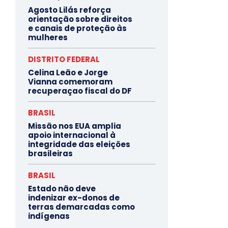
Agosto Lilás reforça
orientação sobre direitos
e canais de proteção às
mulheres
DISTRITO FEDERAL
Celina Leão e Jorge
Vianna comemoram
recuperaçao fiscal do DF
BRASIL
Missão nos EUA amplia
apoio internacional à
integridade das eleições
brasileiras
BRASIL
Estado não deve
indenizar ex-donos de
terras demarcadas como
indígenas