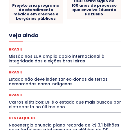
CGU retira sigilo de
Projeto cria programa
100 anos de processo
de atendimento
que envolve Eduardo
médico em creches e
Pazuello
berçários públicos
Acre
Alagoas
Amazonas
Bahia
BRASIL
Veja ainda
Ceará
Chikungunya
CLDF
COLUNAS
COMPORTAMENTO
CONCURSOS PÚBLICOS
Congressuanas & Esplanadumas
CONTRATO TEMPORÁRIO
BRASIL
Covid-19
Crônica Política
Crônicas
CULTURA
Missão nos EUA amplia apoio internacional à
Cultura e Tal
DANÇA
Dengue
Denuncia
integridade das eleições brasileiras
DESTAQUE BRASIL
DESTAQUE DF
DESTAQUE SAÚDE
DESTAQUES
Destaques Enfermagem Unida
BRASIL
DESTAQUES OUTROS
DISTRITO FEDERAL
EDUCAÇÃO
Estado não deve indenizar ex-donos de terras
ELEIÇÕES
EMPREGO E OPORTUNIDADES
ENTORNO
demarcadas como indígenas
Especial
Espírito Santo
ESPORTE
ESTÁGIO
EVENTOS
EXPOSIÇÃO
Featured
Febre Amarela
BRASIL
Febre Oropouche
FILMES
Goiás
INTELIGÊNCIA ARTIFICIAL
INTERNACIONAL
Carros elétricos: DF é o estado que mais buscou por
Jogos Online
JUDICIÁRIO
LITERATURA
Maranhão
eletroposto no último ano
Marburg
Mato Grosso
Mato Grosso do Sul
MEIO AMBIENTE
Minas Gerais
MOBILIDADE
MPOX
DESTAQUE DF
MÚSICA
O Plantonista
Opinião
Oropouche
Pará
Neoenergia anuncia plano recorde de R$ 3,1 bilhões
Paraíba
Paraná
Pernambuco
Piauí
POLÍTICA
para fortalecer a infraestrutura elétrica do DF