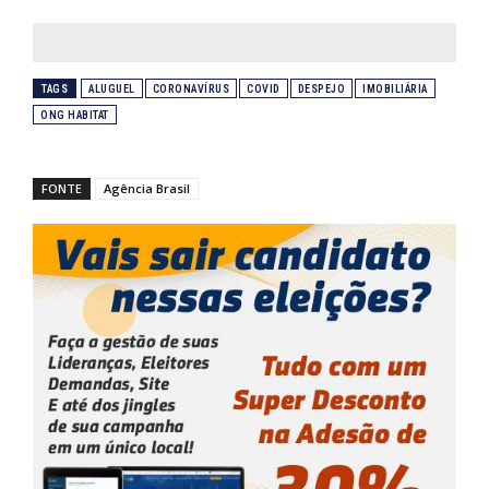
TAGS
ALUGUEL
CORONAVÍRUS
COVID
DESPEJO
IMOBILIÁRIA
ONG HABITAT
FONTE
Agência Brasil