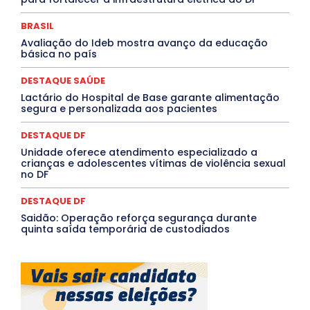
PROCESSO SELETIVO
PUBLIEDITORIAL
QUALIFICAÇÃO PROFISSIONAL
RESIDÊNCIA
BRASIL
Rio de Janeiro
Rio Grande do Sul
Roraima
Santa Catarina
São Paulo
SARAMPO
SAÚDE
Avaliação do Ideb mostra avanço da educação
básica no país
Saúde Agora
SEGURANÇA
Soltando o Verbo
TÁ FROID?
TEATRO
TECNOLOGIA
TIC TAC
Tocantins
Utilidade Pública
ZikaVirus
DESTAQUE SAÚDE
Lactário do Hospital de Base garante alimentação
Mais
segura e personalizada aos pacientes
DESTAQUE DF
Unidade oferece atendimento especializado a
crianças e adolescentes vítimas de violência sexual
no DF
DESTAQUE DF
Saidão: Operação reforça segurança durante
quinta saída temporária de custodiados