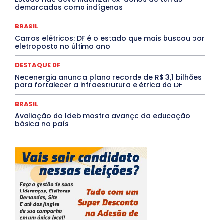
demarcadas como indígenas
Saúde Agora
SEGURANÇA
Soltando o Verbo
TÁ FROID?
TEATRO
TECNOLOGIA
TIC TAC
Tocantins
Utilidade Pública
ZikaVirus
BRASIL
Carros elétricos: DF é o estado que mais buscou por
Mais
eletroposto no último ano
DESTAQUE DF
Neoenergia anuncia plano recorde de R$ 3,1 bilhões
para fortalecer a infraestrutura elétrica do DF
BRASIL
Avaliação do Ideb mostra avanço da educação
básica no país