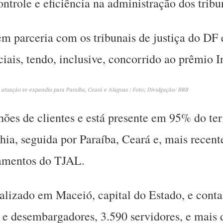
ntrole e eficiência na administração dos tribu
em parceria com os tribunais de justiça do DF
ciais, tendo, inclusive, concorrido ao prêmio I
atuação se expandiu para Paraíba, Ceará e Alagoas | Foto; Divulgação/ BRB
es de clientes e está presente em 95% do ter
ahia, seguida por Paraíba, Ceará e, mais recen
gamentos do TJAL.
calizado em Maceió, capital do Estado, e con
s e desembargadores, 3.590 servidores, e mais