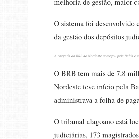
melhoria de gestão, maior co
O sistema foi desenvolvido 
da gestão dos depósitos judi
A chegada do BRB ao Nordeste começou pela Bahia e a 
O BRB tem mais de 7,8 milhõ
Nordeste teve início pela B
administrava a folha de pa
O tribunal alagoano está lo
judiciárias, 173 magistrado